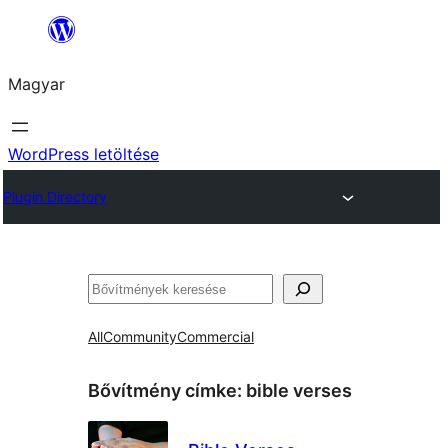
Ugrás
a
Magyar
tartalomhoz
WordPress letöltése
Plugin Directory
Keresés
All
Community
Commercial
Bővítmény címke:
bible verses