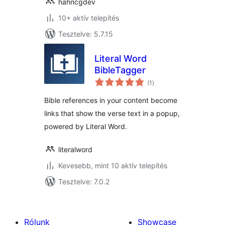
hahncgdev
10+ aktív telepítés
Tesztelve: 5.7.15
Literal Word
BibleTagger
értékelés
(1
)
összesen
Bible references in your content become
links that show the verse text in a popup,
powered by Literal Word.
literalword
Kevesebb, mint 10 aktív telepítés
Tesztelve: 7.0.2
Rólunk
Showcase