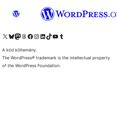
Visit our X (formerly Twitter) account
Visit our Bluesky account
Twitter csatornánk
Visit our Threads account
Facebook oldalunk megtekintése
Visit our Instagram account
Visit our LinkedIn account
Visit our TikTok account
Visit our YouTube channel
Visit our Tumblr account
A kód költemény.
The WordPress® trademark is the intellectual property
of the WordPress Foundation.