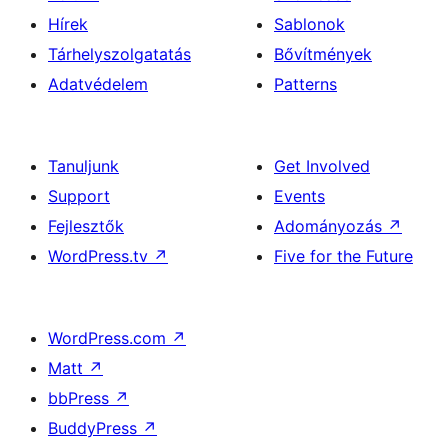
Hírek
Sablonok
Tárhelyszolgatatás
Bővítmények
Adatvédelem
Patterns
Tanuljunk
Get Involved
Support
Events
Fejlesztők
Adományozás
↗
WordPress.tv
↗
Five for the Future
WordPress.com
↗
Matt
↗
bbPress
↗
BuddyPress
↗