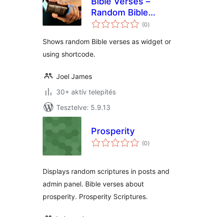
Bible Verses –
Random Bible
értékelés
Verses
(0
)
összesen
Shows random Bible verses as widget or
using shortcode.
Joel James
30+ aktív telepítés
Tesztelve: 5.9.13
Prosperity
értékelés
(0
)
összesen
Displays random scriptures in posts and
admin panel. Bible verses about
prosperity. Prosperity Scriptures.