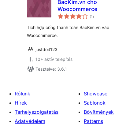
BaoKim.vn cho
Woocommerce
értékelés
(1
)
összesen
Tích hợp cổng thanh toán BaoKim.vn vào
Woocommerce.
justdoit123
10+ aktív telepítés
Tesztelve: 3.6.1
Rólunk
Showcase
Hírek
Sablonok
Tárhelyszolgatatás
Bővítmények
Adatvédelem
Patterns