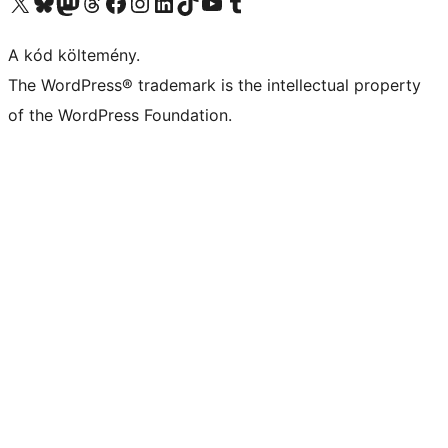
Visit our X (formerly Twitter) account
Visit our Bluesky account
Twitter csatornánk
Visit our Threads account
Facebook oldalunk megtekintése
Visit our Instagram account
Visit our LinkedIn account
Visit our TikTok account
Visit our YouTube channel
Visit our Tumblr account
A kód költemény.
The WordPress® trademark is the intellectual property
of the WordPress Foundation.