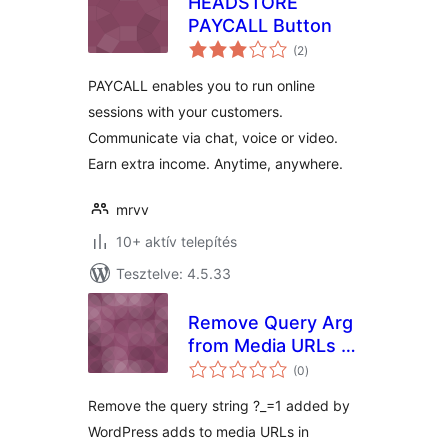
HEADSTORE
PAYCALL Button
értékelés
(2
)
összesen
PAYCALL enables you to run online
sessions with your customers.
Communicate via chat, voice or video.
Earn extra income. Anytime, anywhere.
mrvv
10+ aktív telepítés
Tesztelve: 4.5.33
Remove Query Arg
from Media URLs ?
értékelés
_=1
(0
)
összesen
Remove the query string ?_=1 added by
WordPress adds to media URLs in