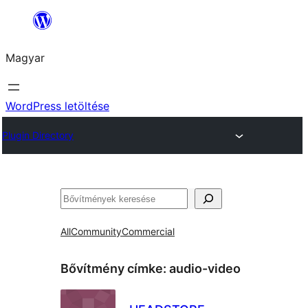
Ugrás
a
Magyar
tartalomhoz
WordPress letöltése
Plugin Directory
Keresés
All
Community
Commercial
Bővítmény címke:
audio-video