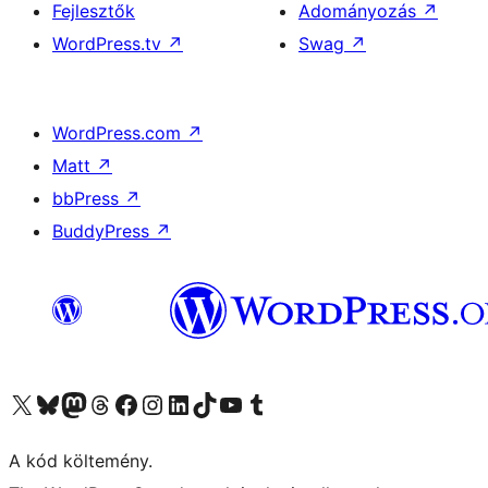
Fejlesztők
Adományozás
↗
WordPress.tv
↗
Swag
↗
WordPress.com
↗
Matt
↗
bbPress
↗
BuddyPress
↗
Visit our X (formerly Twitter) account
Visit our Bluesky account
Twitter csatornánk
Visit our Threads account
Facebook oldalunk megtekintése
Visit our Instagram account
Visit our LinkedIn account
Visit our TikTok account
Visit our YouTube channel
Visit our Tumblr account
A kód költemény.