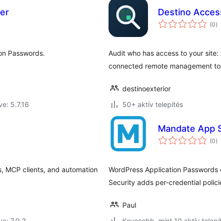
er
Destino Acces
ér
(0
)
ö
ion Passwords.
Audit who has access to your site
connected remote management too
destinoexterior
ve: 5.7.16
50+ aktív telepítés
Mandate App S
ér
(0
)
ö
s, MCP clients, and automation
WordPress Application Passwords ca
Security adds per-credential polic
Paul
ve: 7.0.3
Kevesebb, mint 10 aktív telepí