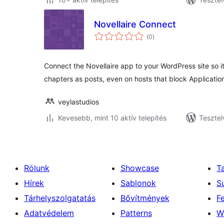
Novellaire Connect
értékelés
(0
)
összesen
Connect the Novellaire app to your WordPress site so i
chapters as posts, even on hosts that block Applicati
veylastudios
Kevesebb, mint 10 aktív telepítés
Tesztel
Rólunk
Showcase
T
Hírek
Sablonok
S
Tárhelyszolgatatás
Bővítmények
F
Adatvédelem
Patterns
W