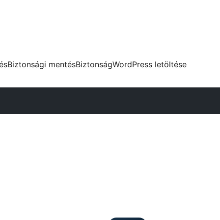
tés
Biztonsági mentés
Biztonság
WordPress letöltése