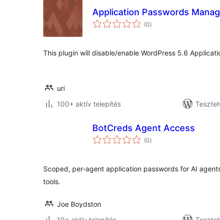
Application Passwords Manag
értékelés
(0
)
összesen
This plugin will disable/enable WordPress 5.6 Applicat
uri
100+ aktív telepítés
Tesztel
BotCreds Agent Access
értékelés
(0
)
összesen
Scoped, per-agent application passwords for AI agent
tools.
Joe Boydston
10+ aktív telepítés
Tesztel