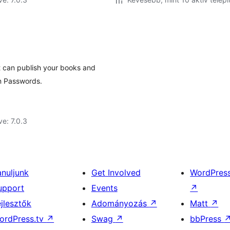
t can publish your books and
on Passwords.
ve: 7.0.3
anuljunk
Get Involved
WordPres
upport
Events
↗
ejlesztők
Adományozás
↗
Matt
↗
ordPress.tv
↗
Swag
↗
bbPress