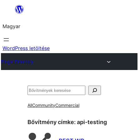
Ugrás
a
Magyar
tartalomhoz
WordPress letöltése
Plugin Directory
Keresés
All
Community
Commercial
Bővítmény címke:
api-testing