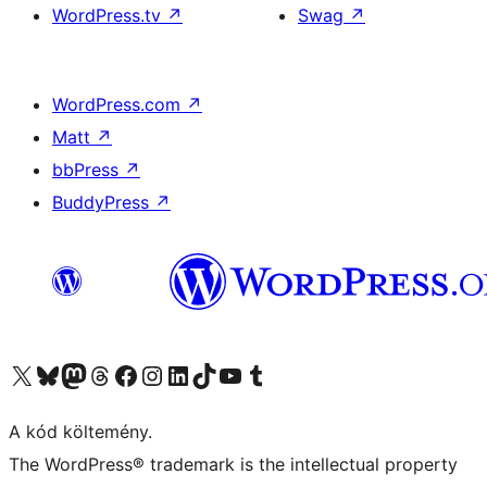
WordPress.tv
↗
Swag
↗
WordPress.com
↗
Matt
↗
bbPress
↗
BuddyPress
↗
Visit our X (formerly Twitter) account
Visit our Bluesky account
Twitter csatornánk
Visit our Threads account
Facebook oldalunk megtekintése
Visit our Instagram account
Visit our LinkedIn account
Visit our TikTok account
Visit our YouTube channel
Visit our Tumblr account
A kód költemény.
The WordPress® trademark is the intellectual property