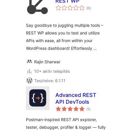
REST WP
értékelés
(0
)
összesen
Say goodbye to juggling multiple tools –
REST WP allows you to test and utilize
APIs with ease, all from within your
WordPress dashboard! Effortlessly …
Rajin Sharwar
10+ aktív telepítés
Tesztelve: 6.1.11
Advanced REST
API DevTools
értékelés
(1
)
összesen
Postman-inspired REST API explorer,
tester, debugger, profiler & logger — fully