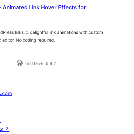
 – Animated Link Hover Effects for
tékelés
sszesen
Press links. 5 delightful link animations with custom
 editor. No coding required.
Tesztelve: 6.8.7
s.com
↗
ss
↗