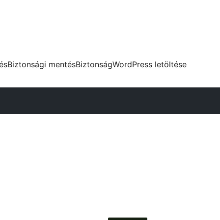
tés
Biztonsági mentés
Biztonság
WordPress letöltése