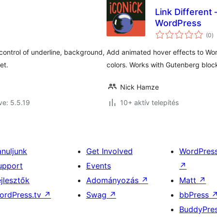
Link Different
WordPress
ér
(0
)
ö
control of underline, background,
Add animated hover effects to Word
et.
colors. Works with Gutenberg block
Nick Hamze
ve: 5.5.19
10+ aktív telepítés
anuljunk
Get Involved
WordPres
upport
Events
↗
ejlesztők
Adományozás
↗
Matt
↗
ordPress.tv
↗
Swag
↗
bbPress
BuddyPre