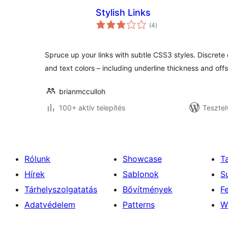
Stylish Links
értékelés
(4
)
összesen
Spruce up your links with subtle CSS3 styles. Discrete 
and text colors – including underline thickness and offs
brianmcculloh
100+ aktív telepítés
Tesztel
Rólunk
Showcase
T
Hírek
Sablonok
S
Tárhelyszolgatatás
Bővítmények
F
Adatvédelem
Patterns
W