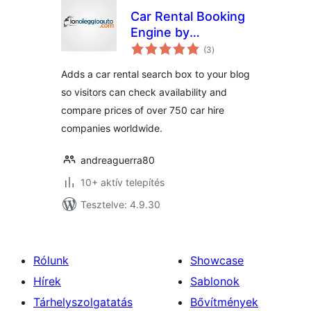
Car Rental Booking
Engine by
értékelés
Ionoleggioauto.com
(3
)
összesen
Adds a car rental search box to your blog
so visitors can check availability and
compare prices of over 750 car hire
companies worldwide.
andreaguerra80
10+ aktív telepítés
Tesztelve: 4.9.30
Rólunk
Showcase
Hírek
Sablonok
Tárhelyszolgatatás
Bővítmények