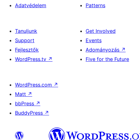
Adatvédelem
Patterns
Tanuljunk
Get Involved
Support
Events
Fejlesztők
Adományozás
↗
WordPress.tv
↗
Five for the Future
WordPress.com
↗
Matt
↗
bbPress
↗
BuddyPress
↗