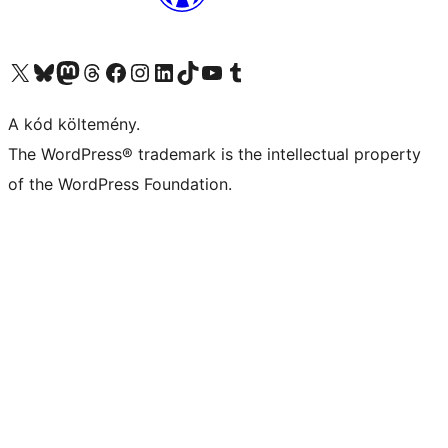
Visit our X (formerly Twitter) account
Visit our Bluesky account
Twitter csatornánk
Visit our Threads account
Facebook oldalunk megtekintése
Visit our Instagram account
Visit our LinkedIn account
Visit our TikTok account
Visit our YouTube channel
Visit our Tumblr account
A kód költemény.
The WordPress® trademark is the intellectual property
of the WordPress Foundation.