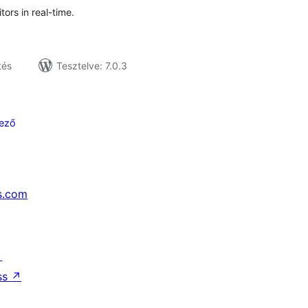
ors in real-time.
tés
Tesztelve: 7.0.3
ező
s.com
↗
ss
↗