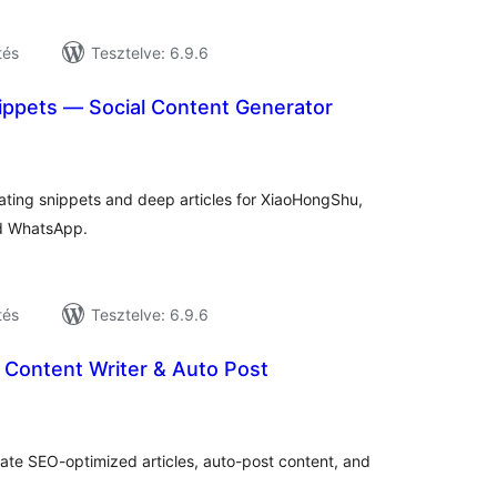
tés
Tesztelve: 6.9.6
ippets — Social Content Generator
tékelés
sszesen
eating snippets and deep articles for XiaoHongShu,
d WhatsApp.
tés
Tesztelve: 6.9.6
I Content Writer & Auto Post
tékelés
sszesen
ate SEO-optimized articles, auto-post content, and