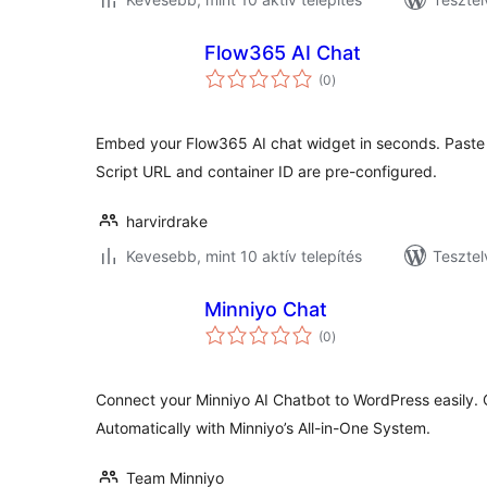
Flow365 AI Chat
értékelés
(0
)
összesen
Embed your Flow365 AI chat widget in seconds. Paste
Script URL and container ID are pre-configured.
harvirdrake
Kevesebb, mint 10 aktív telepítés
Tesztel
Minniyo Chat
értékelés
(0
)
összesen
Connect your Minniyo AI Chatbot to WordPress easily. 
Automatically with Minniyo’s All-in-One System.
Team Minniyo