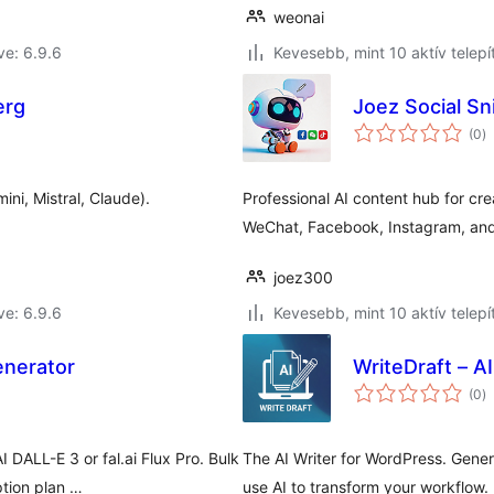
weonai
ve: 6.9.6
Kevesebb, mint 10 aktív telepí
erg
Joez Social Sn
ér
(0
)
ö
ni, Mistral, Claude).
Professional AI content hub for cr
WeChat, Facebook, Instagram, an
joez300
ve: 6.9.6
Kevesebb, mint 10 aktív telepí
enerator
WriteDraft – A
ér
(0
)
ö
DALL-E 3 or fal.ai Flux Pro. Bulk
The AI Writer for WordPress. Gener
ption plan …
use AI to transform your workflow.