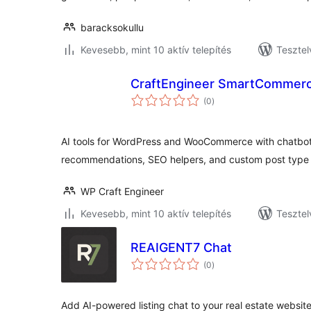
baracksokullu
Kevesebb, mint 10 aktív telepítés
Tesztel
CraftEngineer SmartCommerc
értékelés
(0
)
összesen
AI tools for WordPress and WooCommerce with chatbot,
recommendations, SEO helpers, and custom post type 
WP Craft Engineer
Kevesebb, mint 10 aktív telepítés
Tesztel
REAIGENT7 Chat
értékelés
(0
)
összesen
Add AI-powered listing chat to your real estate websi