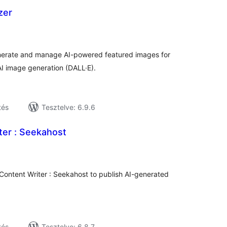
zer
tékelés
sszesen
generate and manage AI-powered featured images for
I image generation (DALL·E).
tés
Tesztelve: 6.9.6
ter : Seekahost
tékelés
sszesen
Content Writer : Seekahost to publish AI-generated
tés
Tesztelve: 6.8.7