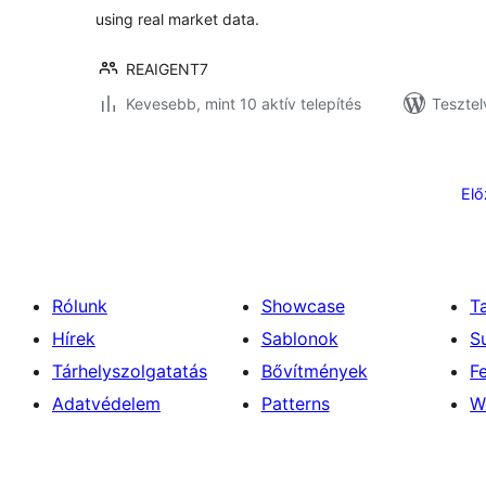
using real market data.
REAIGENT7
Kevesebb, mint 10 aktív telepítés
Tesztel
Bejegyzések
lapozása
Elő
Rólunk
Showcase
T
Hírek
Sablonok
S
Tárhelyszolgatatás
Bővítmények
F
Adatvédelem
Patterns
W