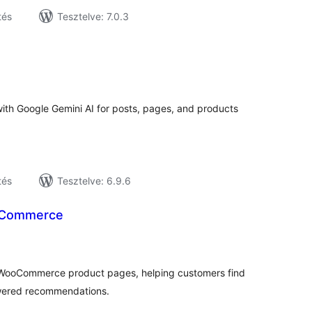
tés
Tesztelve: 7.0.3
tékelés
sszesen
th Google Gemini AI for posts, pages, and products
tés
Tesztelve: 6.9.6
oCommerce
tékelés
sszesen
o WooCommerce product pages, helping customers find
owered recommendations.