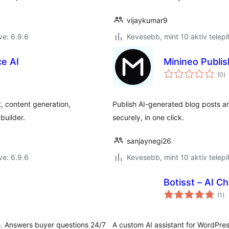
vijaykumar9
ve: 6.9.6
Kevesebb, mint 10 aktív telepí
e AI
Minineo Publis
ér
(0
)
ö
 content generation,
Publish AI-generated blog posts a
builder.
securely, in one click.
sanjaynegi26
ve: 6.9.6
Kevesebb, mint 10 aktív telepí
Botisst – AI C
ér
(1
)
ös
te. Answers buyer questions 24/7
A custom AI assistant for WordPres