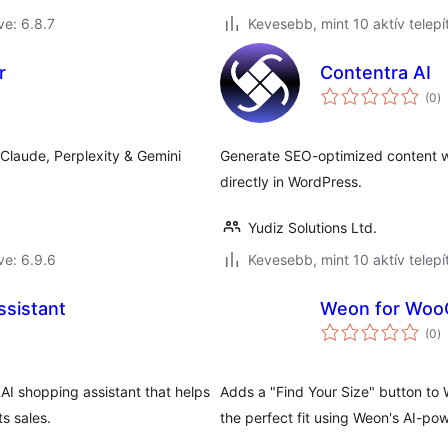
ve: 6.8.7
Kevesebb, mint 10 aktív telepí
r
Contentra AI
ér
(0
)
ö
 Claude, Perplexity & Gemini
Generate SEO-optimized content wi
directly in WordPress.
Yudiz Solutions Ltd.
ve: 6.9.6
Kevesebb, mint 10 aktív telepí
sistant
Weon for Wo
ér
(0
)
ö
AI shopping assistant that helps
Adds a "Find Your Size" button t
s sales.
the perfect fit using Weon's AI-p