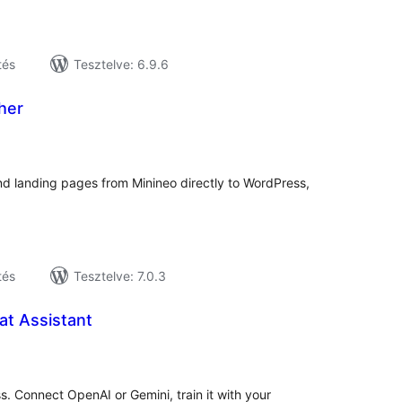
tés
Tesztelve: 6.9.6
her
tékelés
sszesen
nd landing pages from Minineo directly to WordPress,
tés
Tesztelve: 7.0.3
hat Assistant
tékelés
szesen
s. Connect OpenAI or Gemini, train it with your