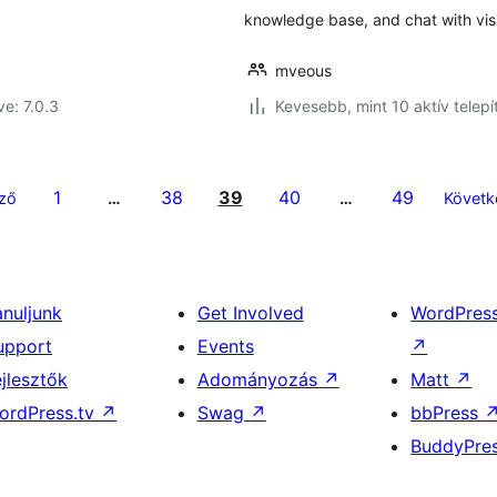
knowledge base, and chat with visit
mveous
ve: 7.0.3
Kevesebb, mint 10 aktív telepí
1
38
39
40
49
ző
…
…
Követk
anuljunk
Get Involved
WordPres
upport
Events
↗
ejlesztők
Adományozás
↗
Matt
↗
ordPress.tv
↗
Swag
↗
bbPress
BuddyPre