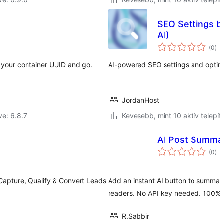
SEO Settings 
AI)
ér
(0
)
ö
 your container UUID and go.
AI-powered SEO settings and opti
JordanHost
ve: 6.8.7
Kevesebb, mint 10 aktív telepí
AI Post Summa
ér
(0
)
ö
Capture, Qualify & Convert Leads
Add an instant AI button to summa
readers. No API key needed. 100%
R.Sabbir