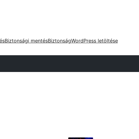
tés
Biztonsági mentés
Biztonság
WordPress letöltése