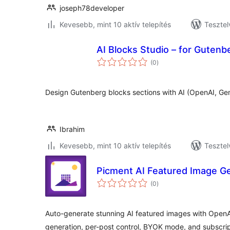
joseph78developer
Kevesebb, mint 10 aktív telepítés
Tesztel
AI Blocks Studio – for Gutenb
értékelés
(0
)
összesen
Design Gutenberg blocks sections with AI (OpenAI, Gemi
Ibrahim
Kevesebb, mint 10 aktív telepítés
Tesztel
Picment AI Featured Image G
értékelés
(0
)
összesen
Auto-generate stunning AI featured images with OpenAI 
generation, per-post control, BYOK mode, and subscri