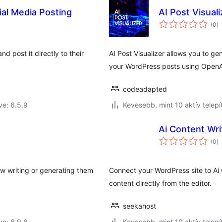
ial Media Posting
AI Post Visuali
ér
(0
)
ö
d post it directly to their
AI Post Visualizer allows you to 
your WordPress posts using OpenA
codeadapted
ve: 6.5.9
Kevesebb, mint 10 aktív telepí
Ai Content Wri
ér
(0
)
ö
ow writing or generating them
Connect your WordPress site to Ai 
content directly from the editor.
seekahost
ve: 6.9.6
Kevesebb, mint 10 aktív telepí