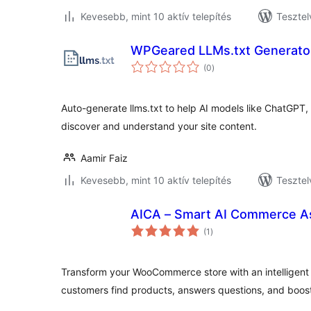
Kevesebb, mint 10 aktív telepítés
Tesztel
WPGeared LLMs.txt Generato
értékelés
(0
)
összesen
Auto-generate llms.txt to help AI models like ChatGPT,
discover and understand your site content.
Aamir Faiz
Kevesebb, mint 10 aktív telepítés
Tesztel
AICA – Smart AI Commerce As
értékelés
(1
)
összesen
Transform your WooCommerce store with an intelligent 
customers find products, answers questions, and boost