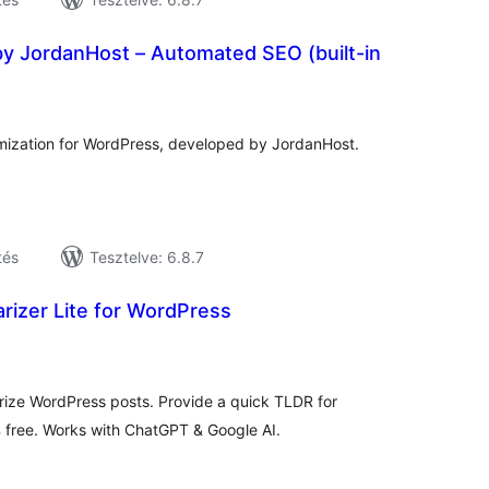
by JordanHost – Automated SEO (built-in
tékelés
sszesen
mization for WordPress, developed by JordanHost.
tés
Tesztelve: 6.8.7
rizer Lite for WordPress
tékelés
sszesen
rize WordPress posts. Provide a quick TLDR for
 free. Works with ChatGPT & Google AI.