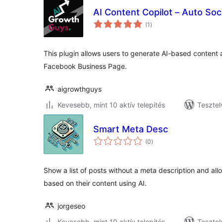
AI Content Copilot – Auto Soc
értékelés
(1
)
összesen
This plugin allows users to generate AI-based content an
Facebook Business Page.
aigrowthguys
Kevesebb, mint 10 aktív telepítés
Tesztel
Smart Meta Desc
értékelés
(0
)
összesen
Show a list of posts without a meta description and all
based on their content using AI.
jorgeseo
Kevesebb, mint 10 aktív telepítés
Tesztel