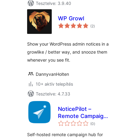
Tesztelve: 3.9.40
WP Growl
értékelés
(2
)
összesen
Show your WordPress admin notices in a
growlike / better way, and snooze them
whenever you see fit.
DannyvanHolten
10+ aktív telepítés
Tesztelve: 4.7.33
NoticePilot –
Remote Campaign
értékelés
Hub for WordPress
(0
)
összesen
Plugin & Theme
Self-hosted remote campaign hub for
Authors