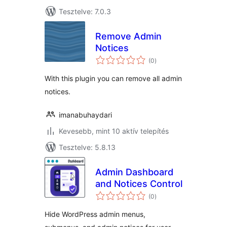
Tesztelve: 7.0.3
Remove Admin
Notices
értékelés
(0
)
összesen
With this plugin you can remove all admin
notices.
imanabuhaydari
Kevesebb, mint 10 aktív telepítés
Tesztelve: 5.8.13
Admin Dashboard
and Notices Control
értékelés
(0
)
összesen
Hide WordPress admin menus,