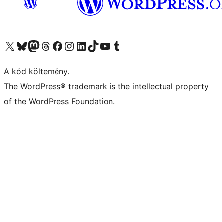
Visit our X (formerly Twitter) account
Visit our Bluesky account
Twitter csatornánk
Visit our Threads account
Facebook oldalunk megtekintése
Visit our Instagram account
Visit our LinkedIn account
Visit our TikTok account
Visit our YouTube channel
Visit our Tumblr account
A kód költemény.
The WordPress® trademark is the intellectual property
of the WordPress Foundation.