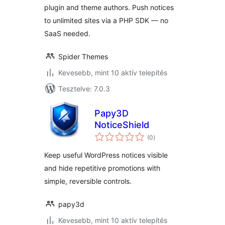
plugin and theme authors. Push notices
to unlimited sites via a PHP SDK — no
SaaS needed.
Spider Themes
Kevesebb, mint 10 aktív telepítés
Tesztelve: 7.0.3
Papy3D
NoticeShield
értékelés
(0
)
összesen
Keep useful WordPress notices visible
and hide repetitive promotions with
simple, reversible controls.
papy3d
Kevesebb, mint 10 aktív telepítés