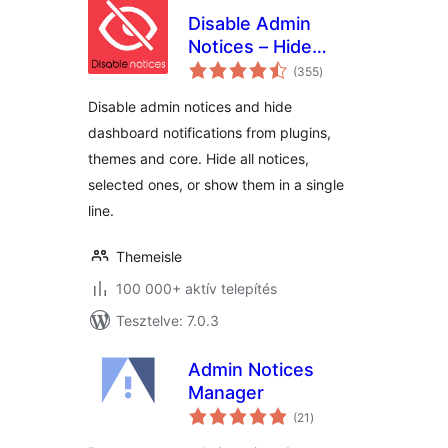
Disable Admin
Notices – Hide
értékelés
Dashboard
(355
)
összesen
Notifications
Disable admin notices and hide
dashboard notifications from plugins,
themes and core. Hide all notices,
selected ones, or show them in a single
line.
Themeisle
100 000+ aktív telepítés
Tesztelve: 7.0.3
Admin Notices
Manager
értékelés
(21
)
összesen