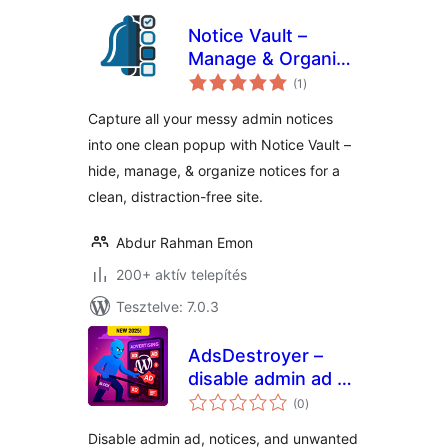
Notice Vault –
Manage & Organize
értékelés
Admin Notices
(1
)
összesen
Capture all your messy admin notices
into one clean popup with Notice Vault –
hide, manage, & organize notices for a
clean, distraction-free site.
Abdur Rahman Emon
200+ aktív telepítés
Tesztelve: 7.0.3
AdsDestroyer –
disable admin ad &
értékelés
adblocker
(0
)
összesen
Disable admin ad, notices, and unwanted