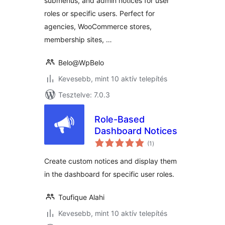
submenus, and admin notices for user
roles or specific users. Perfect for
agencies, WooCommerce stores,
membership sites, …
Belo@WpBelo
Kevesebb, mint 10 aktív telepítés
Tesztelve: 7.0.3
Role-Based
Dashboard Notices
értékelés
(1
)
összesen
Create custom notices and display them
in the dashboard for specific user roles.
Toufique Alahi
Kevesebb, mint 10 aktív telepítés