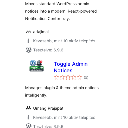
Moves standard WordPress admin
notices into a modern, React-powered
Notification Center tray.
adajimal
Kevesebb, mint 10 aktív telepítés
Tesztelve: 6.9.6
Toggle Admin
Notices
értékelés
(0
)
összesen
Manages plugin & theme admin notices
intelligently.
Umang Prajapati
Kevesebb, mint 10 aktív telepítés
Tesztelve: 6.9.6