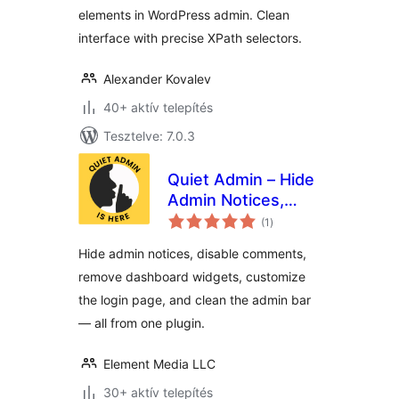
elements in WordPress admin. Clean
interface with precise XPath selectors.
Alexander Kovalev
40+ aktív telepítés
Tesztelve: 7.0.3
Quiet Admin – Hide
Admin Notices,
értékelés
Disable Comments,
(1
)
összesen
Clean Dashboard &
Hide admin notices, disable comments,
More
remove dashboard widgets, customize
the login page, and clean the admin bar
— all from one plugin.
Element Media LLC
30+ aktív telepítés