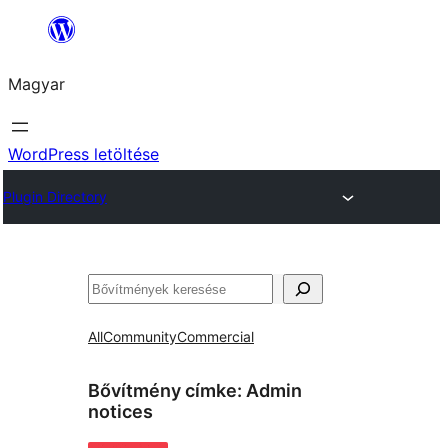
Ugrás
a
Magyar
tartalomhoz
WordPress letöltése
Plugin Directory
Keresés
All
Community
Commercial
Bővítmény címke:
Admin
notices