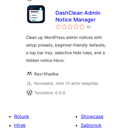
DashClean Admin
Notice Manager
értékelés
(0
)
összesen
Clean up WordPress admin notices with
setup presets, beginner-friendly defaults,
a top bar tray, selective hide rules, and a
hidden notice inbox.
Ravi Khadka
Kevesebb, mint 10 aktív telepítés
Tesztelve: 6.9.6
Rólunk
Showcase
Hírek
Sablonok