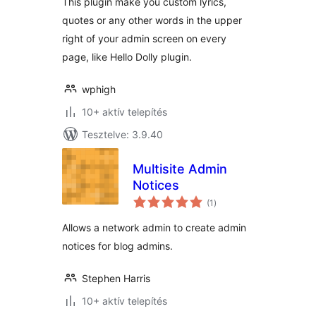
This plugin make you custom lyrics,
quotes or any other words in the upper
right of your admin screen on every
page, like Hello Dolly plugin.
wphigh
10+ aktív telepítés
Tesztelve: 3.9.40
Multisite Admin
Notices
értékelés
(1
)
összesen
Allows a network admin to create admin
notices for blog admins.
Stephen Harris
10+ aktív telepítés