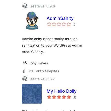
Tesztelve: 6.9.6
AdminSanity
értékelés
(0
)
összesen
AdminSanity brings sanity through
sanitization to your WordPress Admin
Area. Cleanly.
Tony Hayes
20+ aktív telepítés
Tesztelve: 6.8.7
My Hello Dolly
értékelés
(1
)
összesen