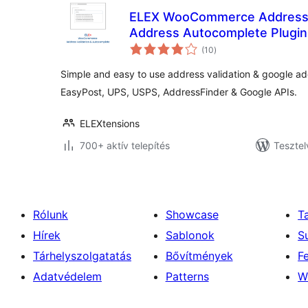
ELEX WooCommerce Address V
Address Autocomplete Plugin
értékelés
(10
)
összesen
Simple and easy to use address validation & google a
EasyPost, UPS, USPS, AddressFinder & Google APIs.
ELEXtensions
700+ aktív telepítés
Tesztel
Rólunk
Showcase
T
Hírek
Sablonok
S
Tárhelyszolgatatás
Bővítmények
F
Adatvédelem
Patterns
W