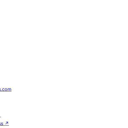
s.com
↗
ss
↗