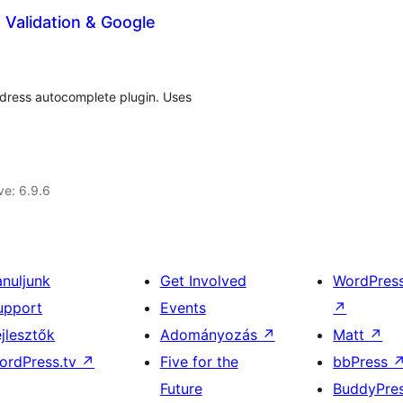
alidation & Google
ddress autocomplete plugin. Uses
ve: 6.9.6
anuljunk
Get Involved
WordPres
upport
Events
↗
ejlesztők
Adományozás
↗
Matt
↗
ordPress.tv
↗
Five for the
bbPress
Future
BuddyPre