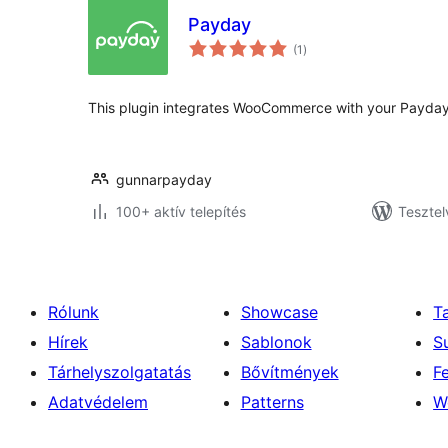
Payday
értékelés
(1
)
összesen
This plugin integrates WooCommerce with your Payday
gunnarpayday
100+ aktív telepítés
Tesztel
Rólunk
Showcase
T
Hírek
Sablonok
S
Tárhelyszolgatatás
Bővítmények
F
Adatvédelem
Patterns
W