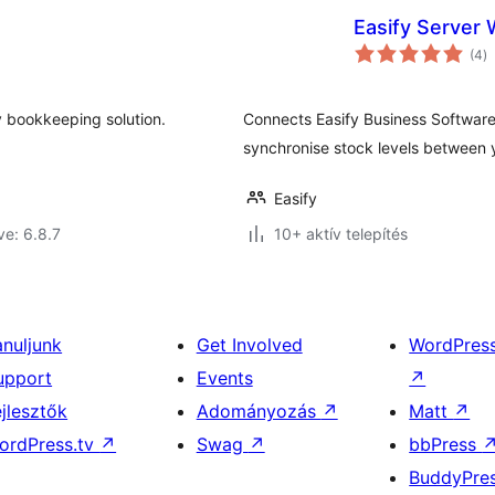
Easify Serve
ér
(4
)
ö
 bookkeeping solution.
Connects Easify Business Software
synchronise stock levels between 
Easify
ve: 6.8.7
10+ aktív telepítés
anuljunk
Get Involved
WordPres
upport
Events
↗
ejlesztők
Adományozás
↗
Matt
↗
ordPress.tv
↗
Swag
↗
bbPress
BuddyPre