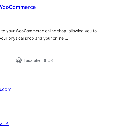
r WooCommerce
tékelés
sszesen
 to your WooCommerce online shop, allowing you to
your physical shop and your online …
Tesztelve: 6.7.6
s.com
↗
ss
↗