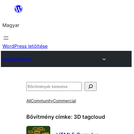
Ugrás
a
Magyar
tartalomhoz
WordPress letöltése
Plugin Directory
Keresés
All
Community
Commercial
Bővítmény címke:
3D tagcloud