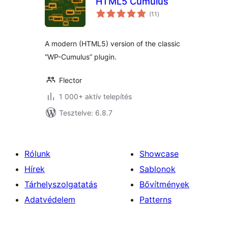
HTML5 Cumulus
értékelés
(11
)
összesen
A modern (HTML5) version of the classic
“WP-Cumulus” plugin.
Flector
1 000+ aktív telepítés
Tesztelve: 6.8.7
Rólunk
Showcase
Hírek
Sablonok
Tárhelyszolgatatás
Bővítmények
Adatvédelem
Patterns