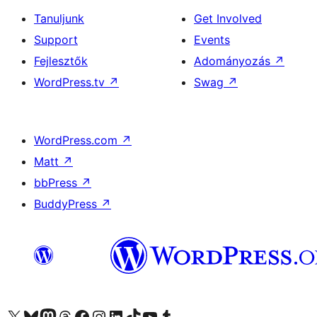
Tanuljunk
Get Involved
Support
Events
Fejlesztők
Adományozás
↗
WordPress.tv
↗
Swag
↗
WordPress.com
↗
Matt
↗
bbPress
↗
BuddyPress
↗
Visit our X (formerly Twitter) account
Visit our Bluesky account
Twitter csatornánk
Visit our Threads account
Facebook oldalunk megtekintése
Visit our Instagram account
Visit our LinkedIn account
Visit our TikTok account
Visit our YouTube channel
Visit our Tumblr account