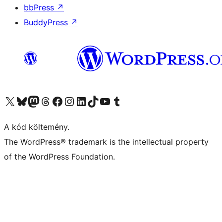
bbPress
↗
BuddyPress
↗
Visit our X (formerly Twitter) account
Visit our Bluesky account
Twitter csatornánk
Visit our Threads account
Facebook oldalunk megtekintése
Visit our Instagram account
Visit our LinkedIn account
Visit our TikTok account
Visit our YouTube channel
Visit our Tumblr account
A kód költemény.
The WordPress® trademark is the intellectual property
of the WordPress Foundation.