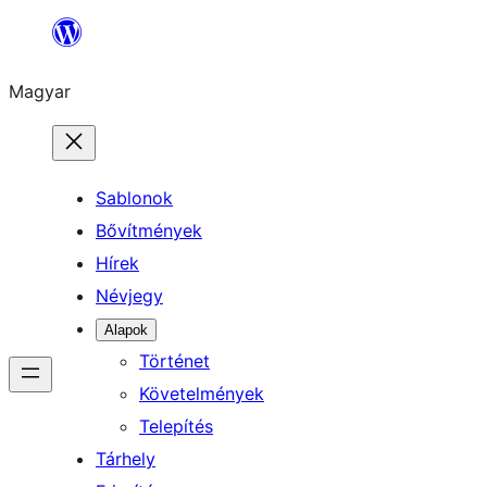
Ugrás
a
Magyar
tartalomhoz
Sablonok
Bővítmények
Hírek
Névjegy
Alapok
Történet
Követelmények
Telepítés
Tárhely