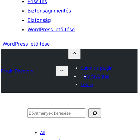
Frissítés
Biztonsági mentés
Biztonság
WordPress letöltése
WordPress letöltése
Submit a plugin
Plugin Directory
My favorites
Log in
Keresés
All