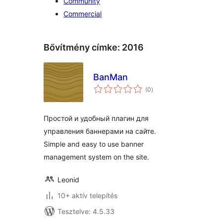
Community
Commercial
Bővítmény címke:
2016
BanMan
értékelés
(0
)
összesen
Простой и удобный плагин для
управления баннерами на сайте.
Simple and easy to use banner
management system on the site.
Leonid
10+ aktív telepítés
Tesztelve: 4.5.33