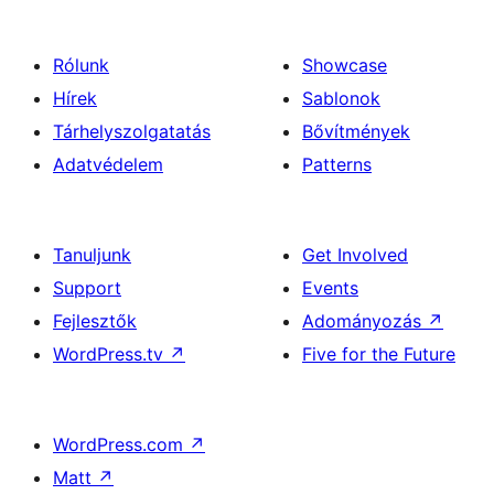
Rólunk
Showcase
Hírek
Sablonok
Tárhelyszolgatatás
Bővítmények
Adatvédelem
Patterns
Tanuljunk
Get Involved
Support
Events
Fejlesztők
Adományozás
↗
WordPress.tv
↗
Five for the Future
WordPress.com
↗
Matt
↗