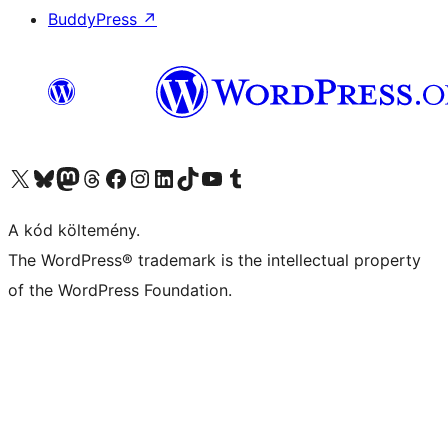
BuddyPress
↗
Visit our X (formerly Twitter) account
Visit our Bluesky account
Twitter csatornánk
Visit our Threads account
Facebook oldalunk megtekintése
Visit our Instagram account
Visit our LinkedIn account
Visit our TikTok account
Visit our YouTube channel
Visit our Tumblr account
A kód költemény.
The WordPress® trademark is the intellectual property
of the WordPress Foundation.