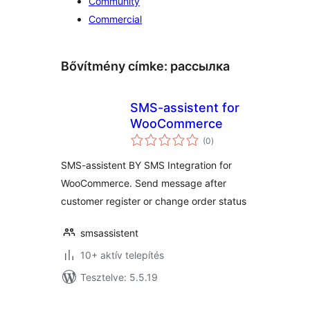
Community
Commercial
Bővítmény címke:
рассылка
SMS-assistent for
WooCommerce
értékelés
(0
)
összesen
SMS-assistent BY SMS Integration for
WooCommerce. Send message after
customer register or change order status
smsassistent
10+ aktív telepítés
Tesztelve: 5.5.19