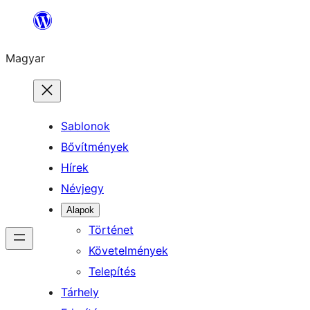
Ugrás
a
Magyar
tartalomhoz
Sablonok
Bővítmények
Hírek
Névjegy
Alapok
Történet
Követelmények
Telepítés
Tárhely