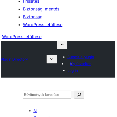
Frissítés
Biztonsági mentés
Biztonság
WordPress letöltése
WordPress letöltése
Submit a plugin
Plugin Directory
My favorites
Log in
Keresés
All