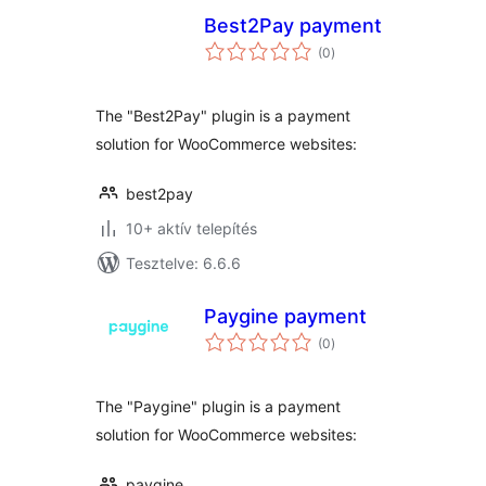
Best2Pay payment
értékelés
(0
)
összesen
The "Best2Pay" plugin is a payment
solution for WooCommerce websites:
best2pay
10+ aktív telepítés
Tesztelve: 6.6.6
Paygine payment
értékelés
(0
)
összesen
The "Paygine" plugin is a payment
solution for WooCommerce websites:
paygine