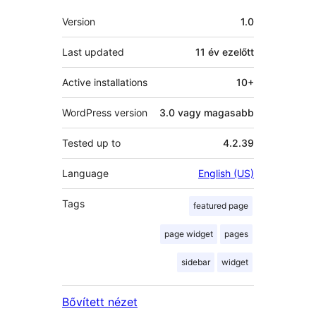
Meta
Version
1.0
Last updated
11 év
ezelőtt
Active installations
10+
WordPress version
3.0 vagy magasabb
Tested up to
4.2.39
Language
English (US)
Tags
featured page
page widget
pages
sidebar
widget
Bővített nézet