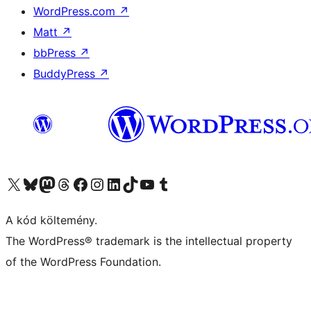
WordPress.com
↗
Matt
↗
bbPress
↗
BuddyPress
↗
Visit our X (formerly Twitter) account
Visit our Bluesky account
Twitter csatornánk
Visit our Threads account
Facebook oldalunk megtekintése
Visit our Instagram account
Visit our LinkedIn account
Visit our TikTok account
Visit our YouTube channel
Visit our Tumblr account
A kód költemény.
The WordPress® trademark is the intellectual property
of the WordPress Foundation.