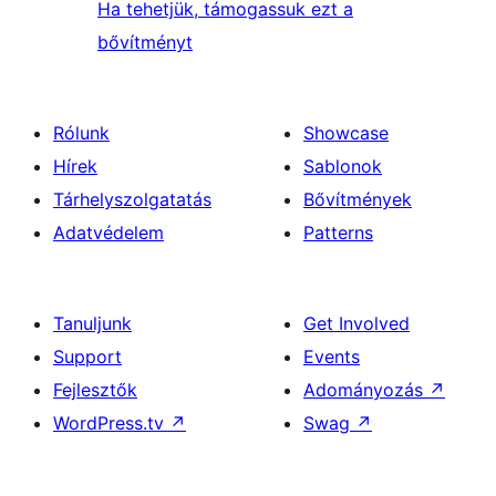
Ha tehetjük, támogassuk ezt a
bővítményt
Rólunk
Showcase
Hírek
Sablonok
Tárhelyszolgatatás
Bővítmények
Adatvédelem
Patterns
Tanuljunk
Get Involved
Support
Events
Fejlesztők
Adományozás
↗
WordPress.tv
↗
Swag
↗