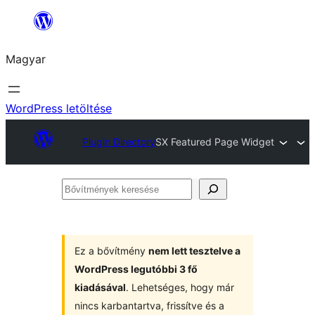
Ugrás
a
Magyar
tartalomhoz
WordPress letöltése
Plugin Directory
SX Featured Page Widget
Bővítmények
keresése
Ez a bővítmény
nem lett tesztelve a
WordPress legutóbbi 3 fő
kiadásával
. Lehetséges, hogy már
nincs karbantartva, frissítve és a