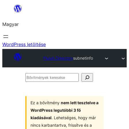
Ugrás
a
Magyar
tartalomhoz
WordPress letöltése
Plugin Directory
subnetinfo
Bővítmények
keresése
Ez a bővítmény
nem lett tesztelve a
WordPress legutóbbi 3 fő
kiadásával
. Lehetséges, hogy már
nincs karbantartva, frissítve és a