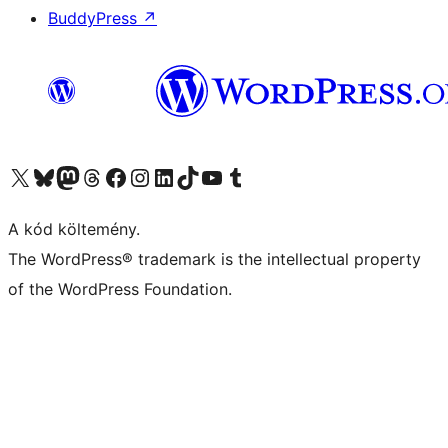
BuddyPress
↗
Visit our X (formerly Twitter) account
Visit our Bluesky account
Twitter csatornánk
Visit our Threads account
Facebook oldalunk megtekintése
Visit our Instagram account
Visit our LinkedIn account
Visit our TikTok account
Visit our YouTube channel
Visit our Tumblr account
A kód költemény.
The WordPress® trademark is the intellectual property
of the WordPress Foundation.