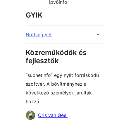
ipv6info
GYIK
Nothing yet
Közreműködők és
fejlesztők
“subnetinfo” egy nyílt forráskódú
szoftver. A bővítményhez a
következő személyek járultak
hozzá:
Közreműködők
Cris van Geel