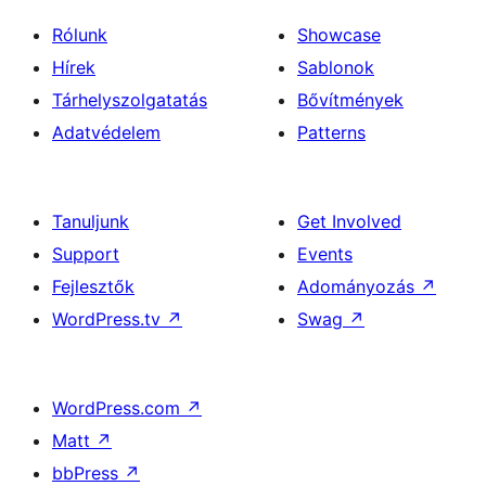
Rólunk
Showcase
Hírek
Sablonok
Tárhelyszolgatatás
Bővítmények
Adatvédelem
Patterns
Tanuljunk
Get Involved
Support
Events
Fejlesztők
Adományozás
↗
WordPress.tv
↗
Swag
↗
WordPress.com
↗
Matt
↗
bbPress
↗