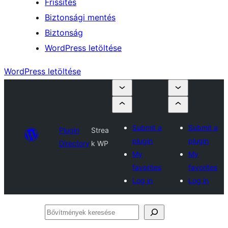
Frissítés
Biztonsági mentés
Biztonság
WordPress letöltése
WordPress letöltése
Submit a
Submit a
Plugin
Strea
plugin
plugin
Directory
k WP
My
My
favorites
favorites
Log in
Log in
Bővítmények
keresése