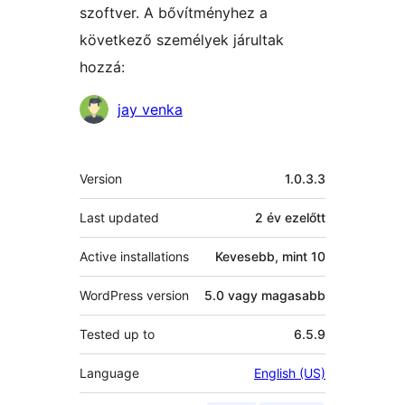
szoftver. A bővítményhez a
következő személyek járultak
hozzá:
Közreműködők
jay venka
Meta
Version
1.0.3.3
Last updated
2 év
ezelőtt
Active installations
Kevesebb, mint 10
WordPress version
5.0 vagy magasabb
Tested up to
6.5.9
Language
English (US)