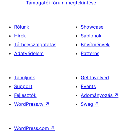
Támogatói fórum megtekintése
Rólunk
Showcase
Hírek
Sablonok
Tárhelyszolgatatás
Bővítmények
Adatvédelem
Patterns
Tanuljunk
Get Involved
Support
Events
Fejlesztők
Adományozás
↗
WordPress.tv
↗
Swag
↗
WordPress.com
↗