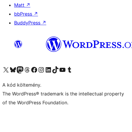
Matt
↗
bbPress
↗
BuddyPress
↗
Visit our X (formerly Twitter) account
Visit our Bluesky account
Twitter csatornánk
Visit our Threads account
Facebook oldalunk megtekintése
Visit our Instagram account
Visit our LinkedIn account
Visit our TikTok account
Visit our YouTube channel
Visit our Tumblr account
A kód költemény.
The WordPress® trademark is the intellectual property
of the WordPress Foundation.