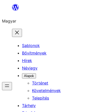
Ugrás
a
Magyar
tartalomhoz
Sablonok
Bővítmények
Hírek
Névjegy
Alapok
Történet
Követelmények
Telepítés
Tárhely