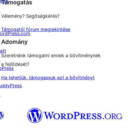
wag
Támogatás
review
↗
Vélemény? Segítségkérés?
Támogatói fórum megtekintése
ordPress.com
Adomány
↗
att
Szeretnénk támogatni ennek a bővítménynek
↗
a fejlődését?
bPress
↗
Ha tehetjük, támogassuk ezt a bővítményt
uddyPress
↗