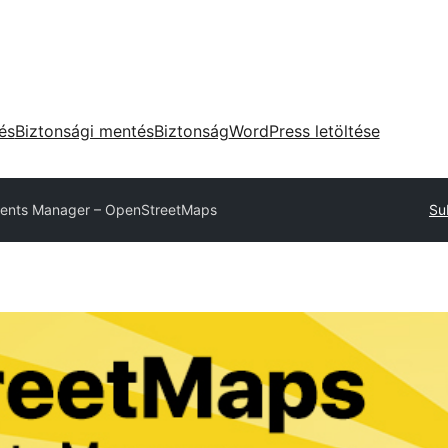
tés
Biztonsági mentés
Biztonság
WordPress letöltése
ents Manager – OpenStreetMaps
Su