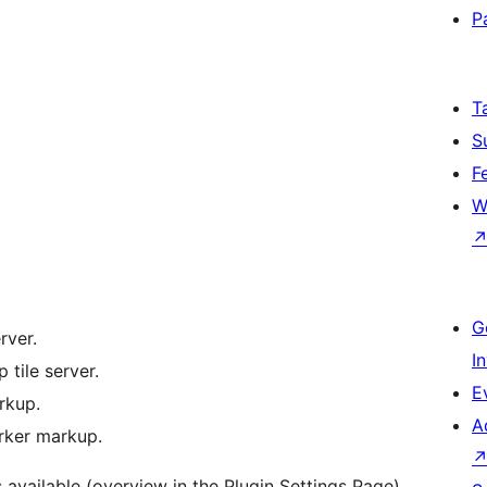
P
T
S
F
W
G
rver.
I
 tile server.
E
rkup.
A
arker markup.
s available (overview in the Plugin Settings Page),