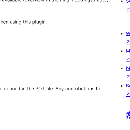
S
hen using this plugin.
W
M
b
B
re defined in the POT file. Any contributions to