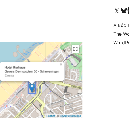
Visit our X (formerly 
Visit ou
A kód 
The Wo
WordPr