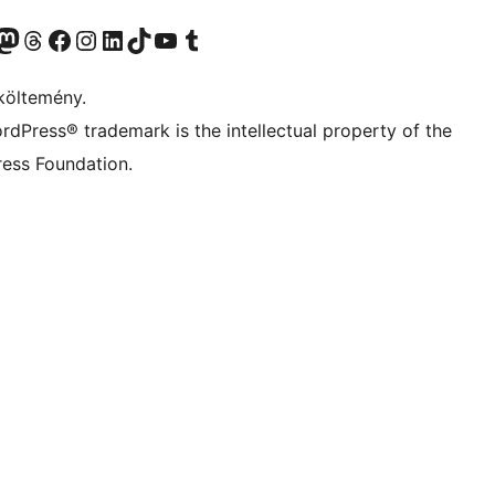
Twitter) account
r Bluesky account
Twitter csatornánk
Visit our Threads account
Facebook oldalunk megtekintése
Visit our Instagram account
Visit our LinkedIn account
Visit our TikTok account
Visit our YouTube channel
Visit our Tumblr account
költemény.
rdPress® trademark is the intellectual property of the
ess Foundation.