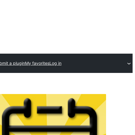
bmit a plugin
My favorites
Log in