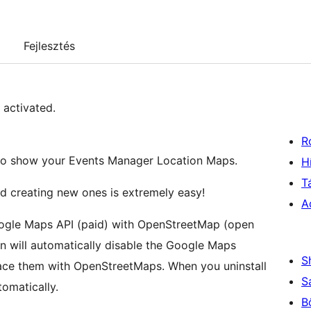
Fejlesztés
 activated.
R
to show your Events Manager Location Maps.
H
T
nd creating new ones is extremely easy!
A
Google Maps API (paid) with OpenStreetMap (open
gin will automatically disable the Google Maps
S
lace them with OpenStreetMaps. When you uninstall
S
tomatically.
B