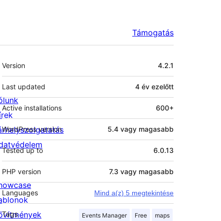
Támogatás
Meta
Version
4.2.1
Last updated
4 év
ezelőtt
ólunk
Active installations
600+
írek
árhelyszolgatatás
WordPress version
5.4 vagy magasabb
datvédelem
Tested up to
6.0.13
PHP version
7.3 vagy magasabb
howcase
Languages
Mind a(z) 5 megtekintése
ablonok
ővítmények
Tags
Events Manager
Free
maps