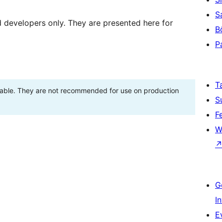
S
d developers only. They are presented here for
B
P
T
stable. They are not recommended for use on production
S
F
W
G
I
E