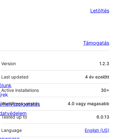
Letöltés
Támogatás
Meta
Version
1.2.3
Last updated
4 év
ezelőtt
ólunk
Active installations
30+
írek
árhelyszolgatatás
WordPress version
4.0 vagy magasabb
datvédelem
Tested up to
6.0.13
Language
English (US)
howcase