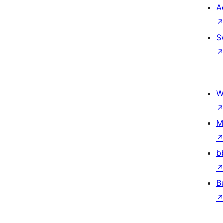
A
S
W
M
b
B