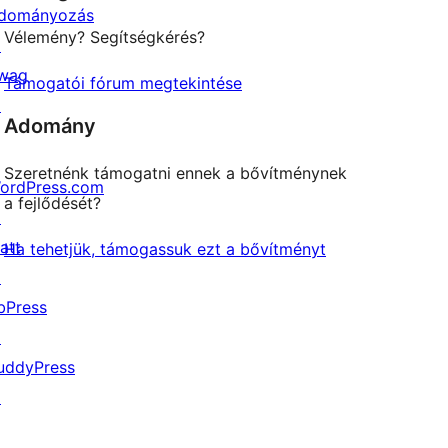
dományozás
Vélemény? Segítségkérés?
↗
wag
Támogatói fórum megtekintése
↗
Adomány
Szeretnénk támogatni ennek a bővítménynek
ordPress.com
a fejlődését?
↗
att
Ha tehetjük, támogassuk ezt a bővítményt
↗
bPress
↗
uddyPress
↗