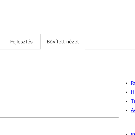
Fejlesztés
Bővített nézet
R
H
T
A
S