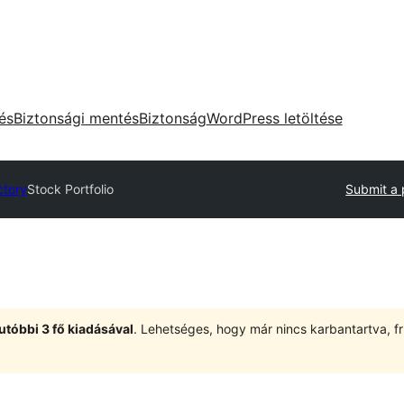
tés
Biztonsági mentés
Biztonság
WordPress letöltése
ctory
Stock Portfolio
Submit a 
utóbbi 3 fő kiadásával
. Lehetséges, hogy már nincs karbantartva, fri