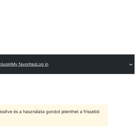
plugin
My favorites
Log in
ssítve és a használata gondot jelenthet a frissebb