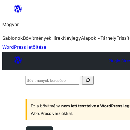
Ugrás
a
Magyar
tartalomhoz
Sablonok
Bővítmények
Hírek
Névjegy
Alapok
Tárhely
Frissí
WordPress letöltése
Plugin Dire
Bővítmények
keresése
Ez a bővítmény
nem lett tesztelve a WordPress leg
WordPress verziókkal.