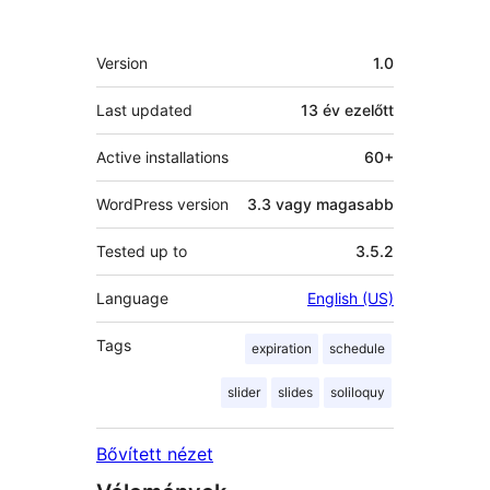
Meta
Version
1.0
Last updated
13 év
ezelőtt
Active installations
60+
WordPress version
3.3 vagy magasabb
Tested up to
3.5.2
Language
English (US)
Tags
expiration
schedule
slider
slides
soliloquy
Bővített nézet