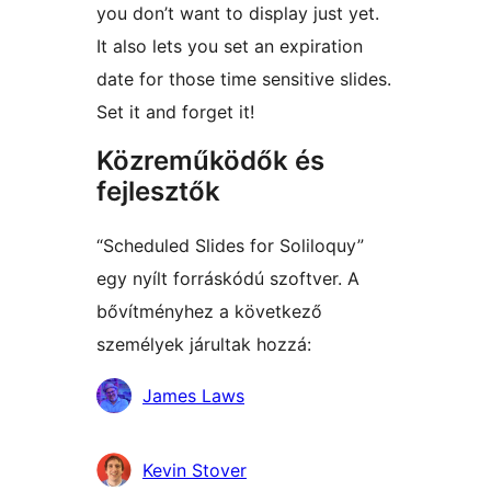
you don’t want to display just yet.
It also lets you set an expiration
date for those time sensitive slides.
Set it and forget it!
Közreműködők és
fejlesztők
“Scheduled Slides for Soliloquy”
egy nyílt forráskódú szoftver. A
bővítményhez a következő
személyek járultak hozzá:
Közreműködők
James Laws
Kevin Stover