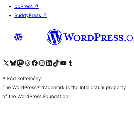
bbPress
↗
BuddyPress
↗
Visit our X (formerly Twitter) account
Visit our Bluesky account
Twitter csatornánk
Visit our Threads account
Facebook oldalunk megtekintése
Visit our Instagram account
Visit our LinkedIn account
Visit our TikTok account
Visit our YouTube channel
Visit our Tumblr account
A kód költemény.
The WordPress® trademark is the intellectual property
of the WordPress Foundation.