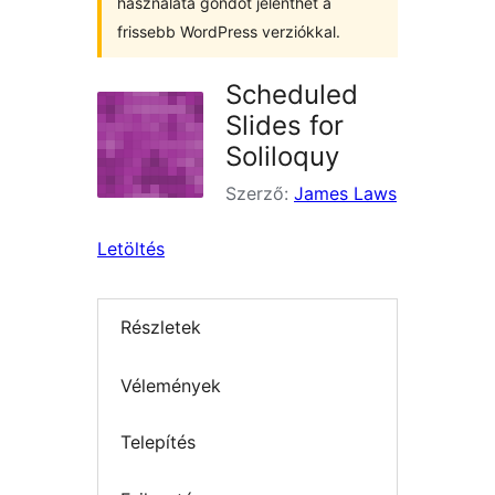
használata gondot jelenthet a
frissebb WordPress verziókkal.
Scheduled
Slides for
Soliloquy
Szerző:
James Laws
Letöltés
Részletek
Vélemények
Telepítés