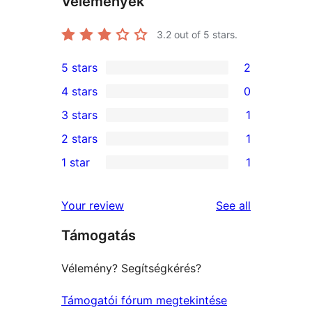
Vélemények
3.2
out of 5 stars.
5 stars
2
2
4 stars
0
5-
0
3 stars
1
star
4-
1
2 stars
1
reviews
star
3-
1
1 star
1
reviews
star
2-
1
review
star
1-
reviews
Your review
See all
review
star
Támogatás
review
Vélemény? Segítségkérés?
Támogatói fórum megtekintése