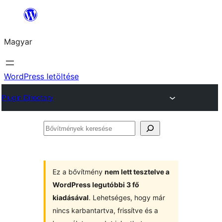
Ugrás
a
Magyar
tartalomhoz
WordPress letöltése
Plugin Directory
Bővítmények
keresése
Ez a bővítmény
nem lett tesztelve a
WordPress legutóbbi 3 fő
kiadásával
. Lehetséges, hogy már
nincs karbantartva, frissítve és a