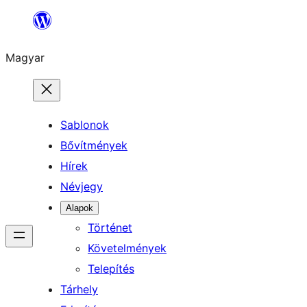
Ugrás
a
Magyar
tartalomhoz
Sablonok
Bővítmények
Hírek
Névjegy
Alapok
Történet
Követelmények
Telepítés
Tárhely