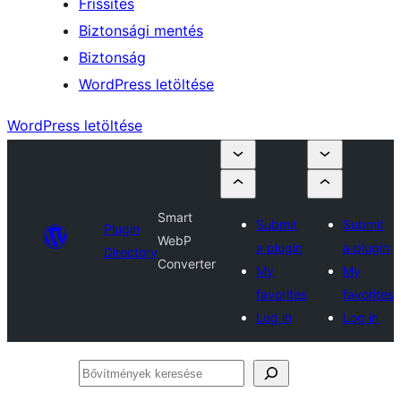
Frissítés
Biztonsági mentés
Biztonság
WordPress letöltése
WordPress letöltése
Smart
Submit
Submit
Plugin
WebP
a plugin
a plugin
Directory
Converter
My
My
favorites
favorites
Log in
Log in
Bővítmények
keresése