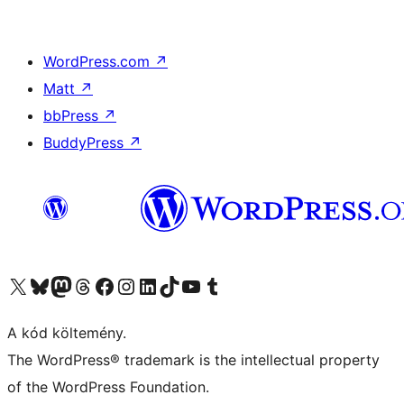
WordPress.com
↗
Matt
↗
bbPress
↗
BuddyPress
↗
Visit our X (formerly Twitter) account
Visit our Bluesky account
Twitter csatornánk
Visit our Threads account
Facebook oldalunk megtekintése
Visit our Instagram account
Visit our LinkedIn account
Visit our TikTok account
Visit our YouTube channel
Visit our Tumblr account
A kód költemény.
The WordPress® trademark is the intellectual property
of the WordPress Foundation.