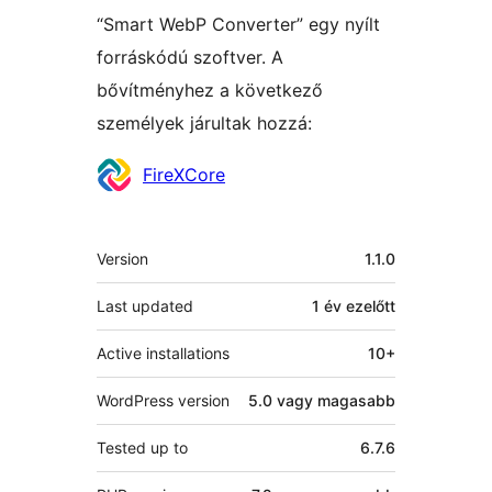
“Smart WebP Converter” egy nyílt
forráskódú szoftver. A
bővítményhez a következő
személyek járultak hozzá:
Közreműködők
FireXCore
Meta
Version
1.1.0
Last updated
1 év
ezelőtt
Active installations
10+
WordPress version
5.0 vagy magasabb
Tested up to
6.7.6