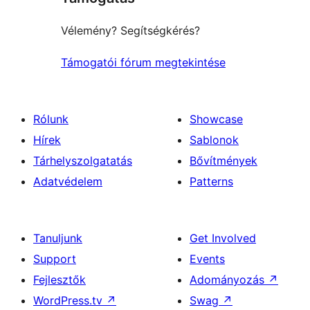
Vélemény? Segítségkérés?
Támogatói fórum megtekintése
Rólunk
Showcase
Hírek
Sablonok
Tárhelyszolgatatás
Bővítmények
Adatvédelem
Patterns
Tanuljunk
Get Involved
Support
Events
Fejlesztők
Adományozás
↗
WordPress.tv
↗
Swag
↗