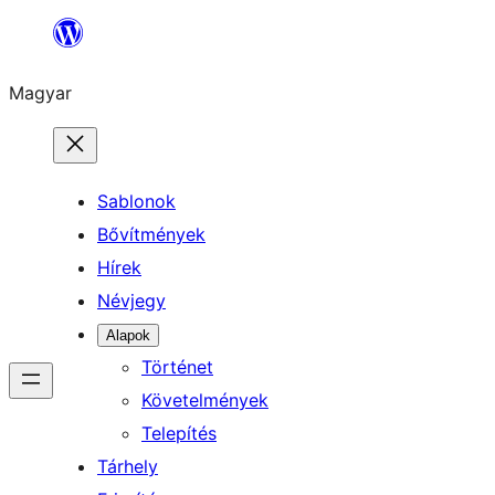
Ugrás
a
Magyar
tartalomhoz
Sablonok
Bővítmények
Hírek
Névjegy
Alapok
Történet
Követelmények
Telepítés
Tárhely