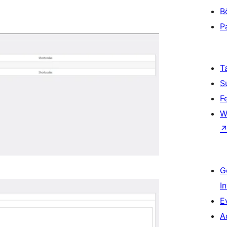
B
P
T
S
F
W
G
I
E
A