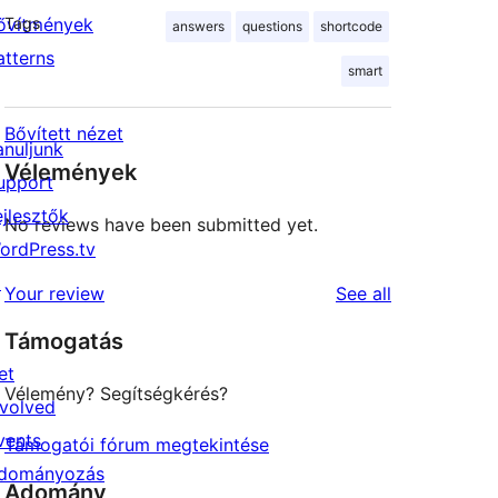
ővítmények
Tags
answers
questions
shortcode
atterns
smart
Bővített nézet
anuljunk
Vélemények
upport
ejlesztők
No reviews have been submitted yet.
ordPress.tv
↗
reviews
Your review
See all
Támogatás
et
Vélemény? Segítségkérés?
nvolved
vents
Támogatói fórum megtekintése
dományozás
Adomány