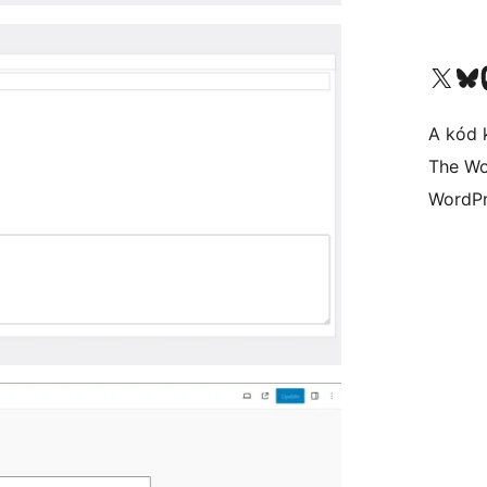
Visit our X (formerly 
Visit ou
A kód 
The Wo
WordPr