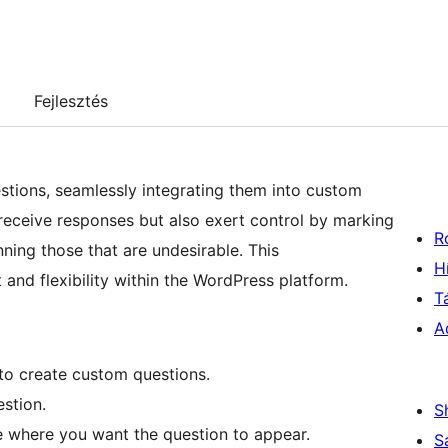
Fejlesztés
stions, seamlessly integrating them into custom
receive responses but also exert control by marking
R
nning those that are undesirable. This
H
nd flexibility within the WordPress platform.
T
A
s to create custom questions.
stion.
S
e where you want the question to appear.
S