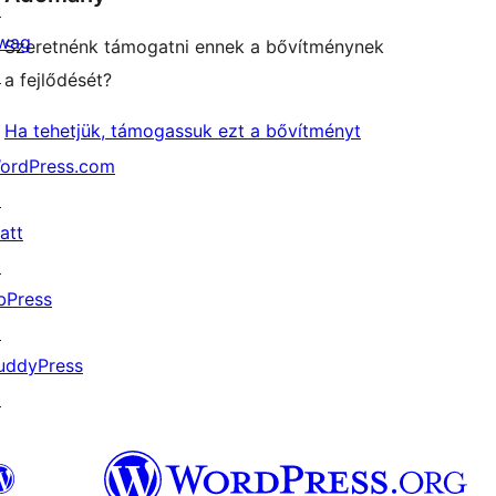
↗
wag
Szeretnénk támogatni ennek a bővítménynek
↗
a fejlődését?
Ha tehetjük, támogassuk ezt a bővítményt
ordPress.com
↗
att
↗
bPress
↗
uddyPress
↗