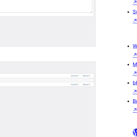
S
W
M
b
B