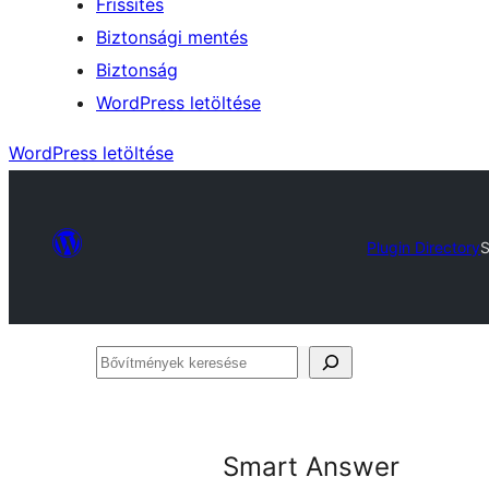
Frissítés
Biztonsági mentés
Biztonság
WordPress letöltése
WordPress letöltése
Plugin Directory
S
Bővítmények
keresése
Smart Answer