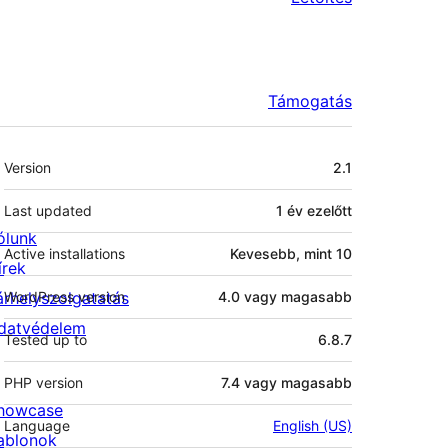
Támogatás
Meta
Version
2.1
Last updated
1 év
ezelőtt
ólunk
Active installations
Kevesebb, mint 10
írek
árhelyszolgatatás
WordPress version
4.0 vagy magasabb
datvédelem
Tested up to
6.8.7
PHP version
7.4 vagy magasabb
howcase
Language
English (US)
ablonok