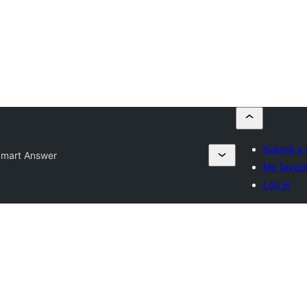
Submit a 
mart Answer
My favori
Log in