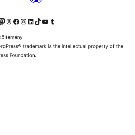
Twitter) account
r Bluesky account
Twitter csatornánk
Visit our Threads account
Facebook oldalunk megtekintése
Visit our Instagram account
Visit our LinkedIn account
Visit our TikTok account
Visit our YouTube channel
Visit our Tumblr account
költemény.
rdPress® trademark is the intellectual property of the
ess Foundation.