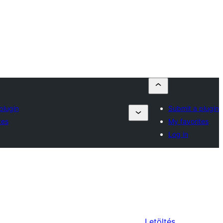
plugin
Submit a plugin
tes
My favorites
Log in
Letöltés