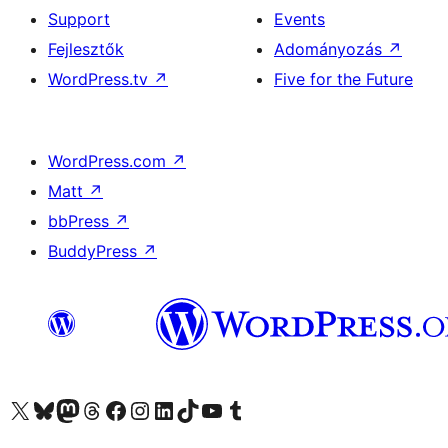
Support
Events
Fejlesztők
Adományozás
↗
WordPress.tv
↗
Five for the Future
WordPress.com
↗
Matt
↗
bbPress
↗
BuddyPress
↗
Visit our X (formerly Twitter) account
Visit our Bluesky account
Twitter csatornánk
Visit our Threads account
Facebook oldalunk megtekintése
Visit our Instagram account
Visit our LinkedIn account
Visit our TikTok account
Visit our YouTube channel
Visit our Tumblr account