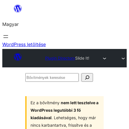
Ugrás
a
Magyar
tartalomhoz
WordPress letöltése
Plugin Directory
Slide It!
Bővítmények
keresése
Ez a bővítmény
nem lett tesztelve a
WordPress legutóbbi 3 fő
kiadásával
. Lehetséges, hogy már
nincs karbantartva, frissítve és a