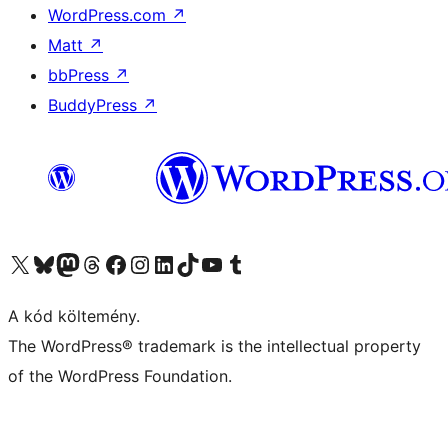
WordPress.com
↗
Matt
↗
bbPress
↗
BuddyPress
↗
Visit our X (formerly Twitter) account
Visit our Bluesky account
Twitter csatornánk
Visit our Threads account
Facebook oldalunk megtekintése
Visit our Instagram account
Visit our LinkedIn account
Visit our TikTok account
Visit our YouTube channel
Visit our Tumblr account
A kód költemény.
The WordPress® trademark is the intellectual property
of the WordPress Foundation.