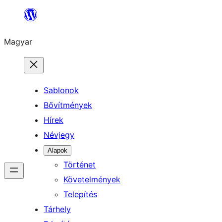
Ugrás
a
Magyar
tartalomhoz
Sablonok
Bővítmények
Hírek
Névjegy
Alapok
Történet
Követelmények
Telepítés
Tárhely