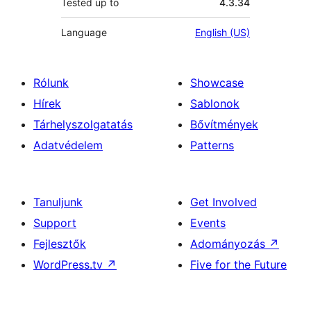
Tested up to
4.3.34
Language
English (US)
Rólunk
Showcase
Hírek
Sablonok
Tárhelyszolgatatás
Bővítmények
Adatvédelem
Patterns
Tanuljunk
Get Involved
Support
Events
Fejlesztők
Adományozás
↗
WordPress.tv
↗
Five for the Future