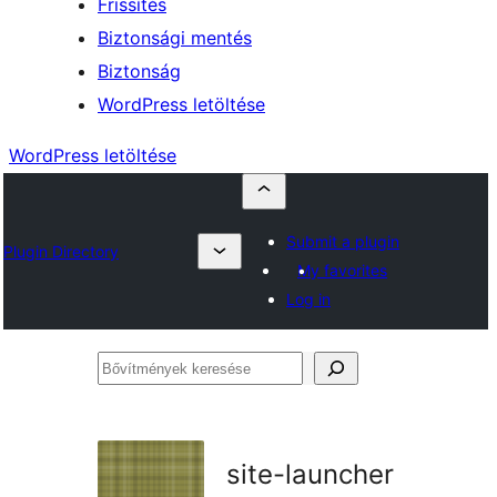
Frissítés
Biztonsági mentés
Biztonság
WordPress letöltése
WordPress letöltése
Submit a plugin
Plugin Directory
My favorites
Log in
Bővítmények
keresése
site-launcher