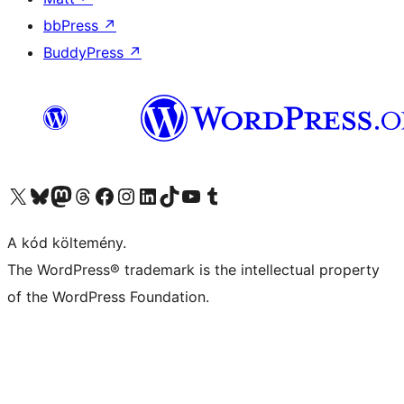
bbPress
↗
BuddyPress
↗
Visit our X (formerly Twitter) account
Visit our Bluesky account
Twitter csatornánk
Visit our Threads account
Facebook oldalunk megtekintése
Visit our Instagram account
Visit our LinkedIn account
Visit our TikTok account
Visit our YouTube channel
Visit our Tumblr account
A kód költemény.
The WordPress® trademark is the intellectual property
of the WordPress Foundation.