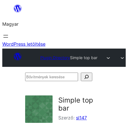
Ugrás
a
Magyar
tartalomhoz
WordPress letöltése
Plugin Directory
Simple top bar
Bővítmények
keresése
Simple top
bar
Szerző:
sl147