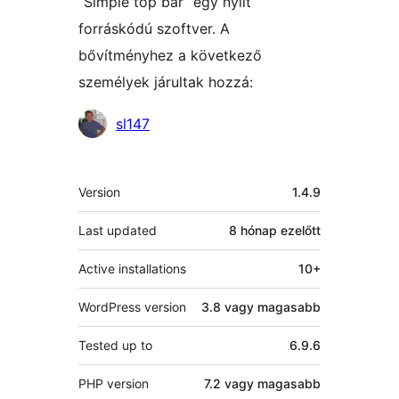
“Simple top bar” egy nyílt
forráskódú szoftver. A
bővítményhez a következő
személyek járultak hozzá:
Közreműködők
sl147
Meta
Version
1.4.9
Last updated
8 hónap
ezelőtt
Active installations
10+
WordPress version
3.8 vagy magasabb
Tested up to
6.9.6
PHP version
7.2 vagy magasabb