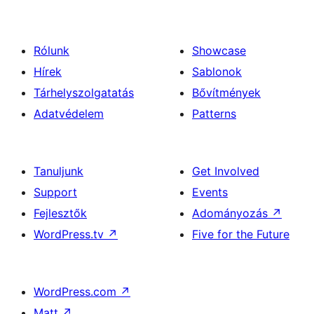
Rólunk
Showcase
Hírek
Sablonok
Tárhelyszolgatatás
Bővítmények
Adatvédelem
Patterns
Tanuljunk
Get Involved
Support
Events
Fejlesztők
Adományozás
↗
WordPress.tv
↗
Five for the Future
WordPress.com
↗
Matt
↗