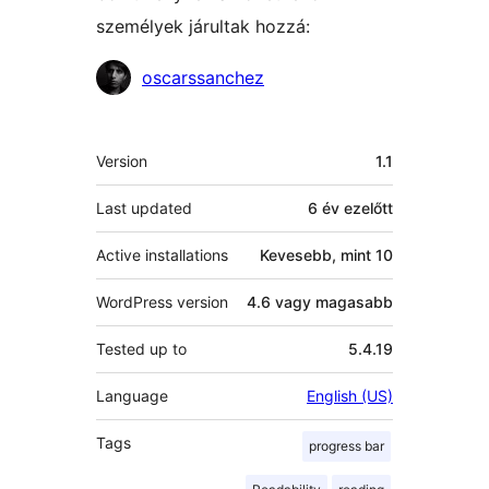
személyek járultak hozzá:
Közreműködők
oscarssanchez
Meta
Version
1.1
Last updated
6 év
ezelőtt
Active installations
Kevesebb, mint 10
WordPress version
4.6 vagy magasabb
Tested up to
5.4.19
Language
English (US)
Tags
progress bar