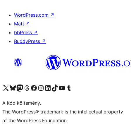
WordPress.com
↗
Matt
↗
bbPress
↗
BuddyPress
↗
Visit our X (formerly Twitter) account
Visit our Bluesky account
Twitter csatornánk
Visit our Threads account
Facebook oldalunk megtekintése
Visit our Instagram account
Visit our LinkedIn account
Visit our TikTok account
Visit our YouTube channel
Visit our Tumblr account
A kód költemény.
The WordPress® trademark is the intellectual property
of the WordPress Foundation.