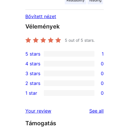
Readability
reading
Bővített nézet
Vélemények
5
out of 5 stars.
5 stars
1
1
4 stars
0
5-
0
3 stars
0
star
4-
0
2 stars
0
review
star
3-
0
1 star
0
reviews
star
2-
0
reviews
star
1-
reviews
Your review
See all
reviews
star
Támogatás
reviews