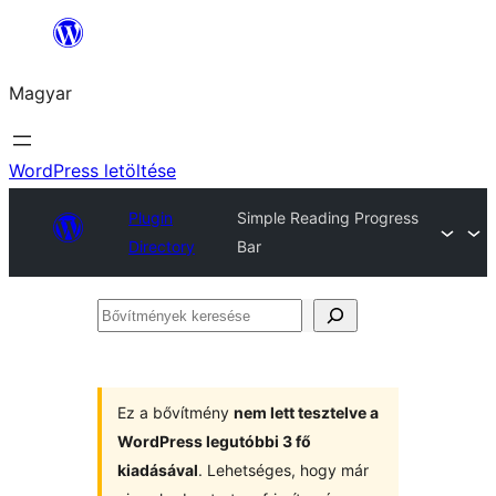
Ugrás
a
Magyar
tartalomhoz
WordPress letöltése
Plugin
Simple Reading Progress
Directory
Bar
Bővítmények
keresése
Ez a bővítmény
nem lett tesztelve a
WordPress legutóbbi 3 fő
kiadásával
. Lehetséges, hogy már