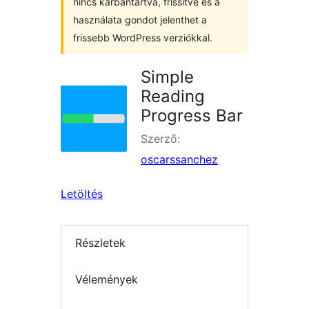
nincs karbantartva, frissítve és a
használata gondot jelenthet a
frissebb WordPress verziókkal.
Simple
Reading
Progress Bar
Szerző:
oscarssanchez
Letöltés
Részletek
Vélemények