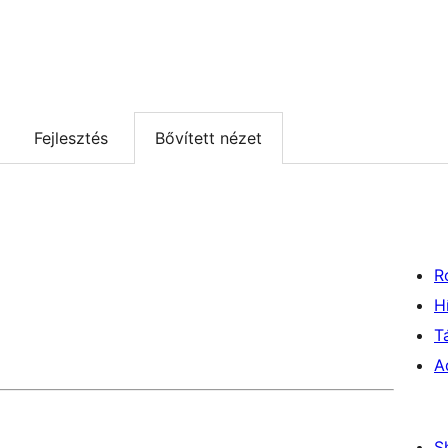
Fejlesztés
Bővített nézet
R
H
T
A
S