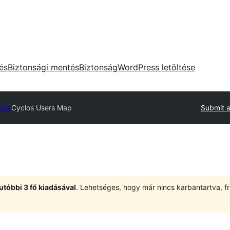
tés
Biztonsági mentés
Biztonság
WordPress letöltése
tory
Cyclos Users Map
Submit a
utóbbi 3 fő kiadásával
. Lehetséges, hogy már nincs karbantartva, fri