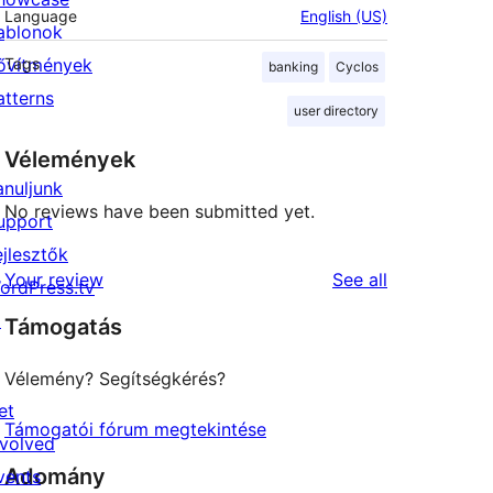
Language
English (US)
ablonok
ővítmények
Tags
banking
Cyclos
atterns
user directory
Vélemények
anuljunk
No reviews have been submitted yet.
upport
ejlesztők
reviews
Your review
See all
ordPress.tv
↗
Támogatás
Vélemény? Segítségkérés?
et
Támogatói fórum megtekintése
nvolved
Adomány
vents