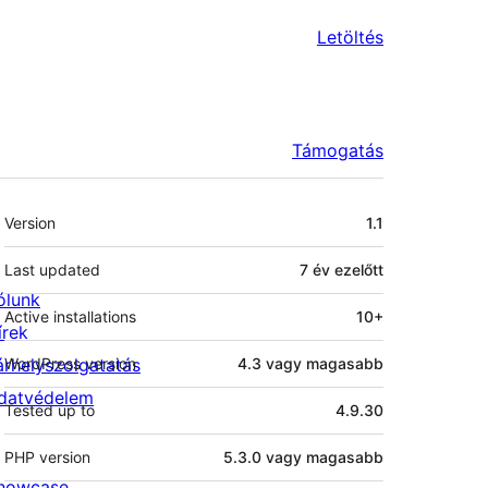
Letöltés
Támogatás
Meta
Version
1.1
Last updated
7 év
ezelőtt
ólunk
Active installations
10+
írek
árhelyszolgatatás
WordPress version
4.3 vagy magasabb
datvédelem
Tested up to
4.9.30
PHP version
5.3.0 vagy magasabb
howcase