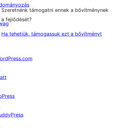
dományozás
Szeretnénk támogatni ennek a bővítménynek
↗
a fejlődését?
wag
↗
Ha tehetjük, támogassuk ezt a bővítményt
ordPress.com
↗
att
↗
bPress
↗
uddyPress
↗