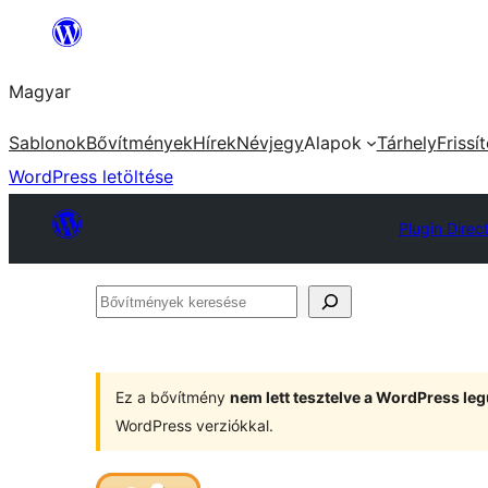
Ugrás
a
Magyar
tartalomhoz
Sablonok
Bővítmények
Hírek
Névjegy
Alapok
Tárhely
Frissí
WordPress letöltése
Plugin Direc
Bővítmények
keresése
Ez a bővítmény
nem lett tesztelve a WordPress leg
WordPress verziókkal.