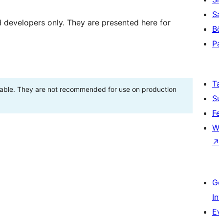
S
d developers only. They are presented here for
B
P
T
stable. They are not recommended for use on production
S
F
W
G
I
E