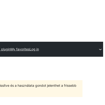
 plugin
My favorites
Log in
ssítve és a használata gondot jelenthet a frissebb