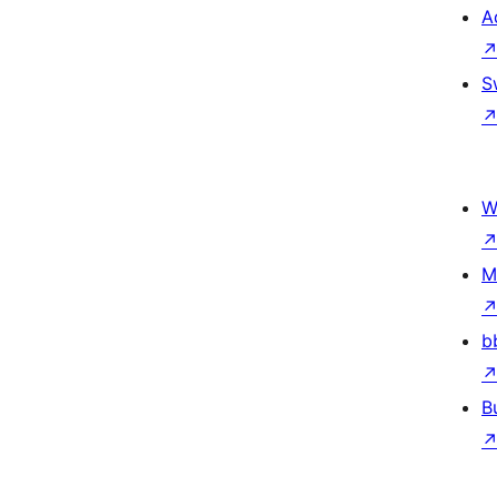
A
S
W
M
b
B