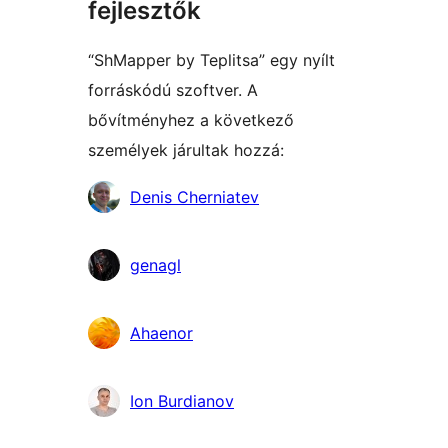
fejlesztők
“ShMapper by Teplitsa” egy nyílt
forráskódú szoftver. A
bővítményhez a következő
személyek járultak hozzá:
Közreműködők
Denis Cherniatev
genagl
Ahaenor
Ion Burdianov