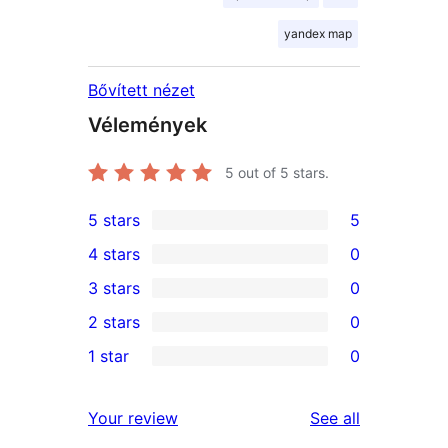
yandex map
Bővített nézet
Vélemények
5
out of 5 stars.
5 stars
5
5
4 stars
0
5-
0
3 stars
0
star
4-
0
2 stars
0
reviews
star
3-
0
1 star
0
reviews
star
2-
0
reviews
star
1-
reviews
Your review
See all
reviews
star