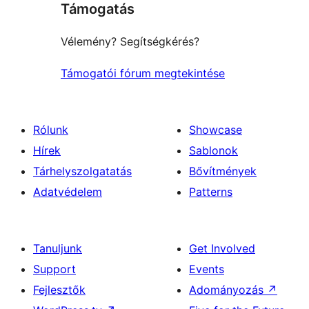
Támogatás
reviews
Vélemény? Segítségkérés?
Támogatói fórum megtekintése
Rólunk
Showcase
Hírek
Sablonok
Tárhelyszolgatatás
Bővítmények
Adatvédelem
Patterns
Tanuljunk
Get Involved
Support
Events
Fejlesztők
Adományozás
↗