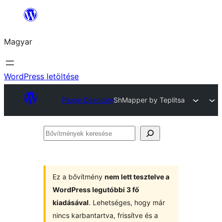
Ugrás
a
Magyar
tartalomhoz
WordPress letöltése
Plugin Directory
ShMapper by Teplitsa
Bővítmények
keresése
Ez a bővítmény
nem lett tesztelve a
WordPress legutóbbi 3 fő
kiadásával
. Lehetséges, hogy már
nincs karbantartva, frissítve és a