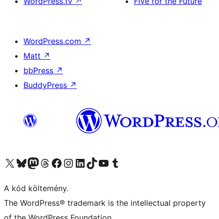
WordPress.tv
↗
Five for the Future
WordPress.com
↗
Matt
↗
bbPress
↗
BuddyPress
↗
Visit our X (formerly Twitter) account
Visit our Bluesky account
Twitter csatornánk
Visit our Threads account
Facebook oldalunk megtekintése
Visit our Instagram account
Visit our LinkedIn account
Visit our TikTok account
Visit our YouTube channel
Visit our Tumblr account
A kód költemény.
The WordPress® trademark is the intellectual property
of the WordPress Foundation.