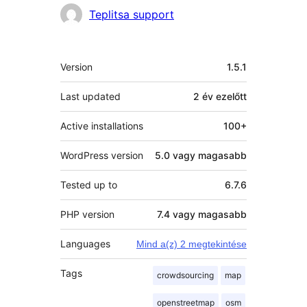
Teplitsa support
Meta
Version
1.5.1
Last updated
2 év
ezelőtt
Active installations
100+
WordPress version
5.0 vagy magasabb
Tested up to
6.7.6
PHP version
7.4 vagy magasabb
Languages
Mind a(z) 2 megtekintése
Tags
crowdsourcing
map
openstreetmap
osm