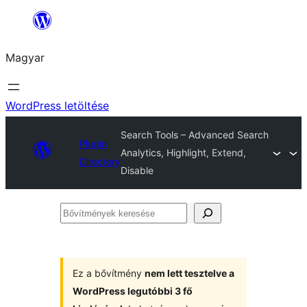
Ugrás
a
Magyar
tartalomhoz
WordPress letöltése
Search Tools – Advanced Search
Plugin
Analytics, Highlight, Extend,
Directory
Disable
Bővítmények
keresése
Ez a bővítmény
nem lett tesztelve a
WordPress legutóbbi 3 fő