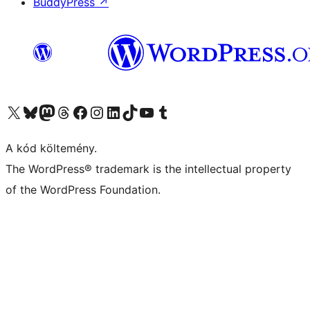
BuddyPress
↗
Visit our X (formerly Twitter) account
Visit our Bluesky account
Twitter csatornánk
Visit our Threads account
Facebook oldalunk megtekintése
Visit our Instagram account
Visit our LinkedIn account
Visit our TikTok account
Visit our YouTube channel
Visit our Tumblr account
A kód költemény.
The WordPress® trademark is the intellectual property
of the WordPress Foundation.