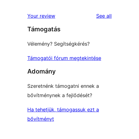
0
reviews
star
1-
reviews
Your review
See all
reviews
star
Támogatás
reviews
Vélemény? Segítségkérés?
Támogatói fórum megtekintése
Adomány
Szeretnénk támogatni ennek a
bővítménynek a fejlődését?
Ha tehetjük, támogassuk ezt a
bővítményt