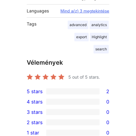
Languages
Mind a(z) 3 megtekintése
Tags
advanced
analytics
export
Highlight
search
Vélemények
5
out of 5 stars.
5 stars
2
2
4 stars
0
5-
0
3 stars
0
star
4-
0
2 stars
0
reviews
star
3-
0
1 star
0
reviews
star
2-