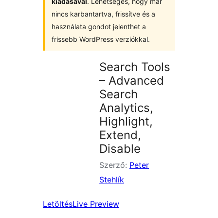
kiadásával
. Lehetséges, hogy már
nincs karbantartva, frissítve és a
használata gondot jelenthet a
frissebb WordPress verziókkal.
Search Tools
– Advanced
Search
Analytics,
Highlight,
Extend,
Disable
Szerző:
Peter
Stehlík
Letöltés
Live Preview