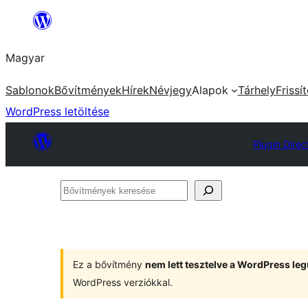
Ugrás
a
Magyar
tartalomhoz
Sablonok
Bővítmények
Hírek
Névjegy
Alapok
Tárhely
Frissí
WordPress letöltése
Plugin Direc
Bővítmények
keresése
Ez a bővítmény
nem lett tesztelve a WordPress leg
WordPress verziókkal.