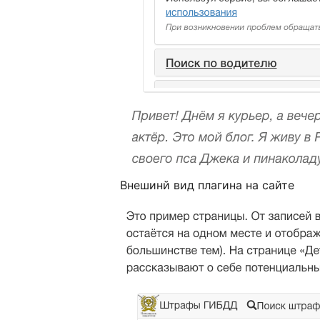
Внешинй вид плагина на сайте