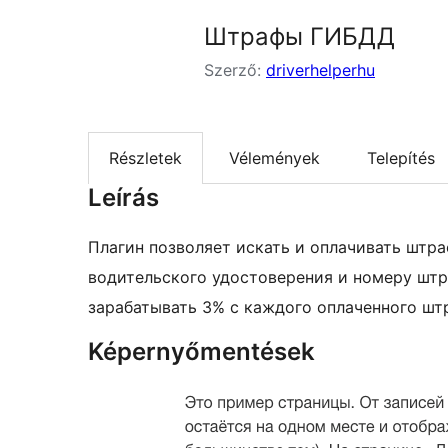
Штрафы ГИБДД
Szerző:
driverhelperhu
Részletek
Vélemények
Telepítés
Leírás
Плагин позволяет искать и оплачивать штр
водительского удостоверения и номеру штр
зарабатывать 3% с каждого оплаченного шт
Képernyőmentések