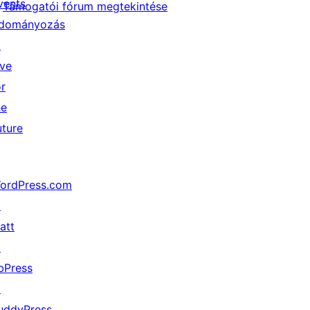
vents
Támogatói fórum megtekintése
dományozás
↗
ive
or
he
uture
ordPress.com
↗
att
↗
bPress
↗
uddyPress