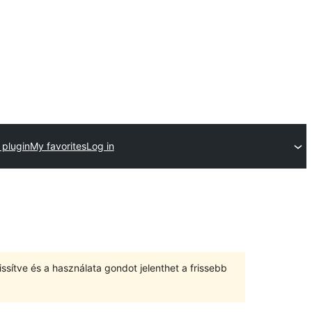
 plugin
My favorites
Log in
ssítve és a használata gondot jelenthet a frissebb