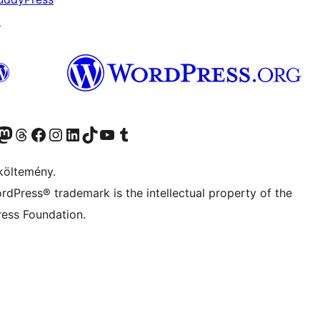
↗
Twitter) account
r Bluesky account
Twitter csatornánk
Visit our Threads account
Facebook oldalunk megtekintése
Visit our Instagram account
Visit our LinkedIn account
Visit our TikTok account
Visit our YouTube channel
Visit our Tumblr account
költemény.
rdPress® trademark is the intellectual property of the
ess Foundation.