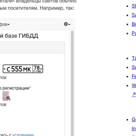
S
S
B
P
T
S
F
W
G
I