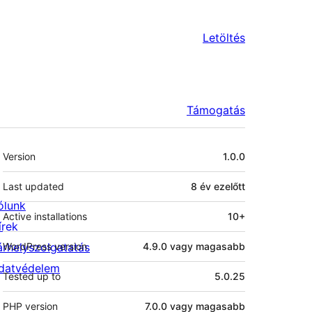
Letöltés
Támogatás
Meta
Version
1.0.0
Last updated
8 év
ezelőtt
ólunk
Active installations
10+
írek
árhelyszolgatatás
WordPress version
4.9.0 vagy magasabb
datvédelem
Tested up to
5.0.25
PHP version
7.0.0 vagy magasabb