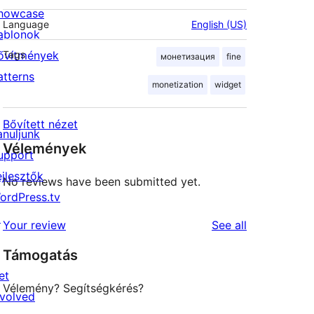
howcase
Language
English (US)
ablonok
ővítmények
Tags
монетизация
fine
atterns
monetization
widget
Bővített nézet
anuljunk
Vélemények
upport
ejlesztők
No reviews have been submitted yet.
ordPress.tv
↗
reviews
Your review
See all
Támogatás
et
Vélemény? Segítségkérés?
nvolved