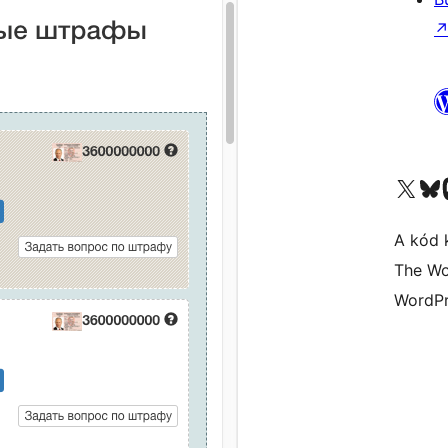
Visit our X (formerly 
Visit ou
A kód 
The Wo
WordPr