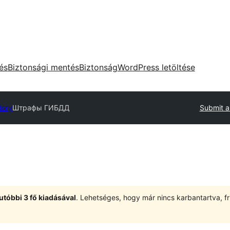
tés
Biztonsági mentés
Biztonság
WordPress letöltése
tory
Штрафы ГИБДД
Submit a
utóbbi 3 fő kiadásával
. Lehetséges, hogy már nincs karbantartva, fri