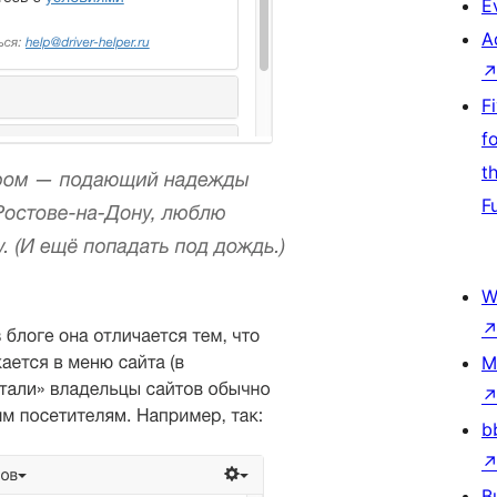
E
A
F
f
t
F
W
M
b
B