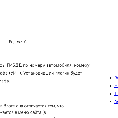
Fejlesztés
афы ГИБДД по номеру автомобиля, номеру
афа (УИН). Установивший плагин будет
R
рафа.
H
T
A