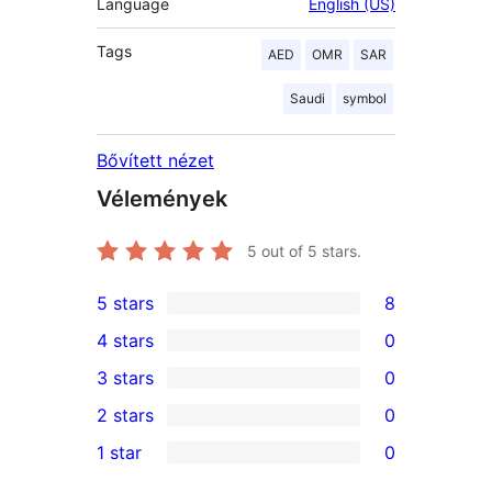
Language
English (US)
Tags
AED
OMR
SAR
Saudi
symbol
Bővített nézet
Vélemények
5
out of 5 stars.
5 stars
8
8
4 stars
0
5-
0
3 stars
0
star
4-
0
2 stars
0
reviews
star
3-
0
1 star
0
reviews
star
2-
0
reviews