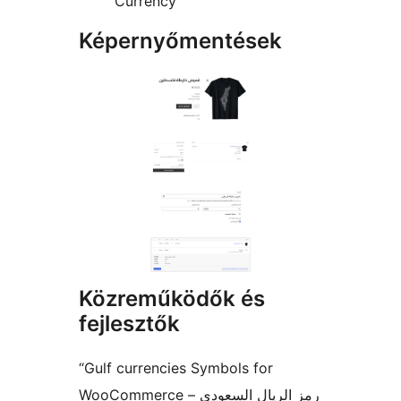
Currency
Képernyőmentések
Közreműködők és
fejlesztők
“Gulf currencies Symbols for
WooCommerce – رمز الريال السعودي