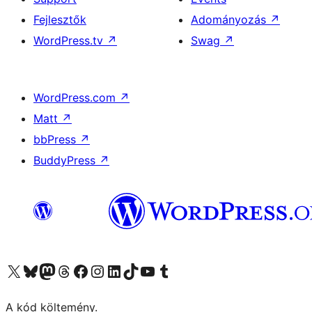
Fejlesztők
Adományozás
↗
WordPress.tv
↗
Swag
↗
WordPress.com
↗
Matt
↗
bbPress
↗
BuddyPress
↗
Visit our X (formerly Twitter) account
Visit our Bluesky account
Twitter csatornánk
Visit our Threads account
Facebook oldalunk megtekintése
Visit our Instagram account
Visit our LinkedIn account
Visit our TikTok account
Visit our YouTube channel
Visit our Tumblr account
A kód költemény.