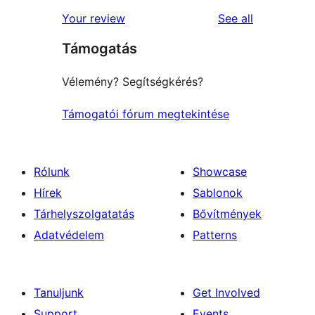
star
1-
reviews
Your review
See all
reviews
star
Támogatás
reviews
Vélemény? Segítségkérés?
Támogatói fórum megtekintése
Rólunk
Showcase
Hírek
Sablonok
Tárhelyszolgatatás
Bővítmények
Adatvédelem
Patterns
Tanuljunk
Get Involved
Support
Events