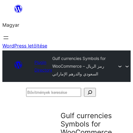
Ugrás
a
Magyar
tartalomhoz
WordPress letöltése
Gulf currencies Symbols for
Plugin
WooCommerce – رمز الريال
Directory
السعودي والدرهم الإماراتي
Bővítmények
keresése
Gulf currencies
Symbols for
WooCommerce