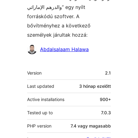
والدرهم الإماراتي” egy nyílt
forráskódú szoftver. A
bővítményhez a következő
személyek járultak hozzá:
Közreműködők
Abdalsalaam Halawa
Meta
Version
2.1
Last updated
3 hónap
ezelőtt
Active installations
900+
Tested up to
7.0.3
PHP version
7.4 vagy magasabb