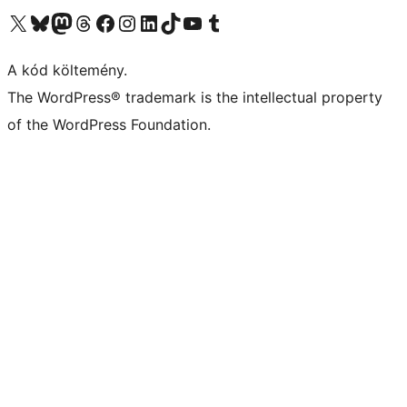
Visit our X (formerly Twitter) account
Visit our Bluesky account
Twitter csatornánk
Visit our Threads account
Facebook oldalunk megtekintése
Visit our Instagram account
Visit our LinkedIn account
Visit our TikTok account
Visit our YouTube channel
Visit our Tumblr account
A kód költemény.
The WordPress® trademark is the intellectual property
of the WordPress Foundation.