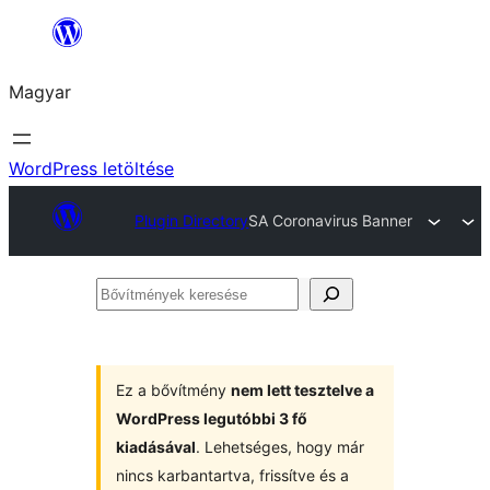
Ugrás
a
Magyar
tartalomhoz
WordPress letöltése
Plugin Directory
SA Coronavirus Banner
Bővítmények
keresése
Ez a bővítmény
nem lett tesztelve a
WordPress legutóbbi 3 fő
kiadásával
. Lehetséges, hogy már
nincs karbantartva, frissítve és a