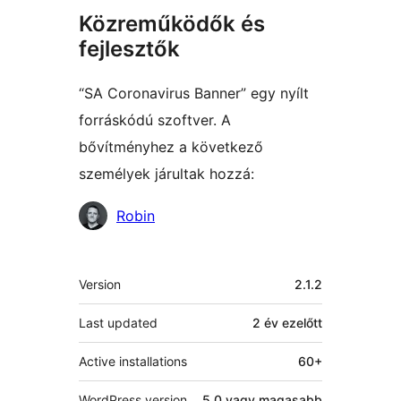
Közreműködők és
fejlesztők
“SA Coronavirus Banner” egy nyílt
forráskódú szoftver. A
bővítményhez a következő
személyek járultak hozzá:
Közreműködők
Robin
Meta
Version
2.1.2
Last updated
2 év
ezelőtt
Active installations
60+
WordPress version
5.0 vagy magasabb