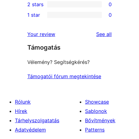
2 stars
0
reviews
star
3-
0
1 star
0
reviews
star
2-
0
reviews
star
1-
reviews
Your review
See all
reviews
star
Támogatás
reviews
Vélemény? Segítségkérés?
Támogatói fórum megtekintése
Rólunk
Showcase
Hírek
Sablonok
Tárhelyszolgatatás
Bővítmények
Adatvédelem
Patterns