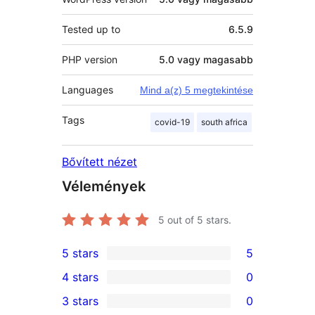
Tested up to
6.5.9
PHP version
5.0 vagy magasabb
Languages
Mind a(z) 5 megtekintése
Tags
covid-19
south africa
Bővített nézet
Vélemények
5
out of 5 stars.
5 stars
5
5
4 stars
0
5-
0
3 stars
0
star
4-
0