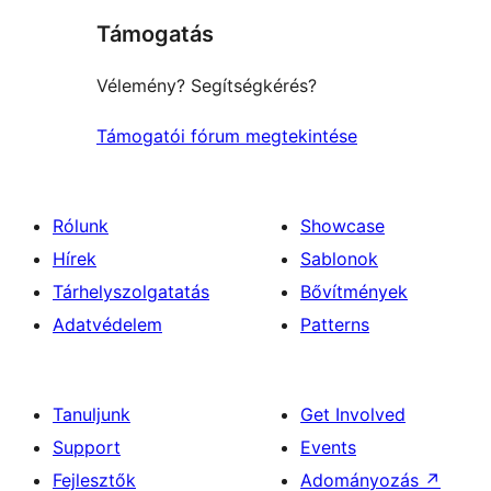
Támogatás
reviews
Vélemény? Segítségkérés?
Támogatói fórum megtekintése
Rólunk
Showcase
Hírek
Sablonok
Tárhelyszolgatatás
Bővítmények
Adatvédelem
Patterns
Tanuljunk
Get Involved
Support
Events
Fejlesztők
Adományozás
↗