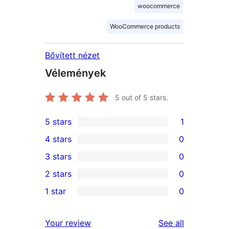
woocommerce
WooCommerce products
Bővített nézet
Vélemények
5
out of 5 stars.
5 stars
1
1
4 stars
0
5-
0
3 stars
0
star
4-
0
2 stars
0
review
star
3-
0
1 star
0
reviews
star
2-
0
reviews
star
1-
reviews
Your review
See all
reviews
star