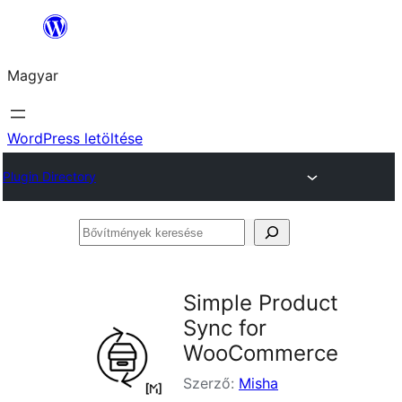
Ugrás
a
Magyar
tartalomhoz
WordPress letöltése
Plugin Directory
Bővítmények
keresése
Simple Product
Sync for
WooCommerce
Szerző:
Misha