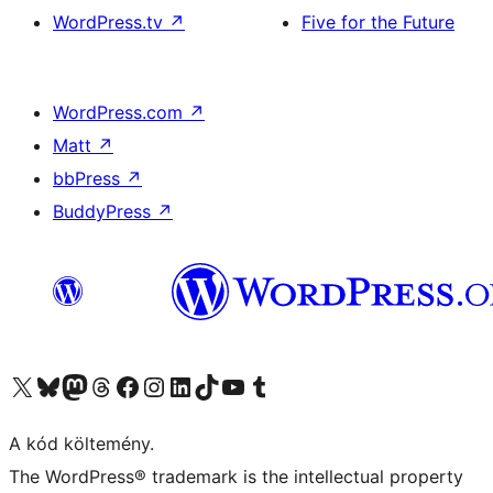
WordPress.tv
↗
Five for the Future
WordPress.com
↗
Matt
↗
bbPress
↗
BuddyPress
↗
Visit our X (formerly Twitter) account
Visit our Bluesky account
Twitter csatornánk
Visit our Threads account
Facebook oldalunk megtekintése
Visit our Instagram account
Visit our LinkedIn account
Visit our TikTok account
Visit our YouTube channel
Visit our Tumblr account
A kód költemény.
The WordPress® trademark is the intellectual property