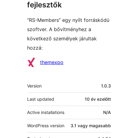
fejlesztők
“RS-Members” egy nyílt forráskódú
szoftver. A bővítményhez a
következő személyek járultak
hozzá:
Közreműködők
themexpo
Meta
Version
1.0.3
Last updated
10 év
ezelőtt
Active installations
N/A
WordPress version
3.1 vagy magasabb