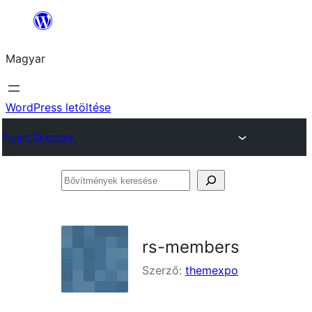
Ugrás
a
Magyar
tartalomhoz
WordPress letöltése
Plugin Directory
Bővítmények
keresése
rs-members
Szerző:
themexpo