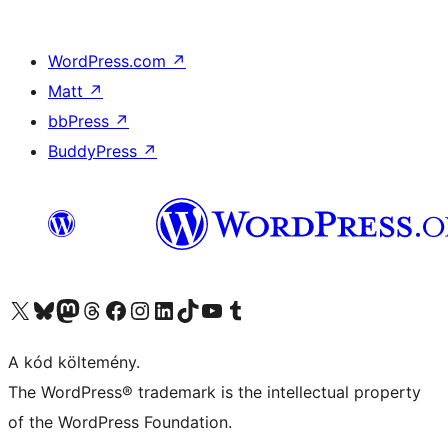
WordPress.com
↗
Matt
↗
bbPress
↗
BuddyPress
↗
Visit our X (formerly Twitter) account
Visit our Bluesky account
Twitter csatornánk
Visit our Threads account
Facebook oldalunk megtekintése
Visit our Instagram account
Visit our LinkedIn account
Visit our TikTok account
Visit our YouTube channel
Visit our Tumblr account
A kód költemény.
The WordPress® trademark is the intellectual property
of the WordPress Foundation.