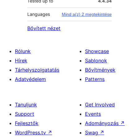
Tested up to
4.4.34
Languages
Mind a(z) 2 megtekintése
Bővített nézet
Rólunk
Showcase
Hírek
Sablonok
Tárhelyszolgatatás
Bővítmények
Adatvédelem
Patterns
Tanuljunk
Get Involved
Support
Events
Fejlesztők
Adományozás
↗
WordPress.tv
↗
Swag
↗