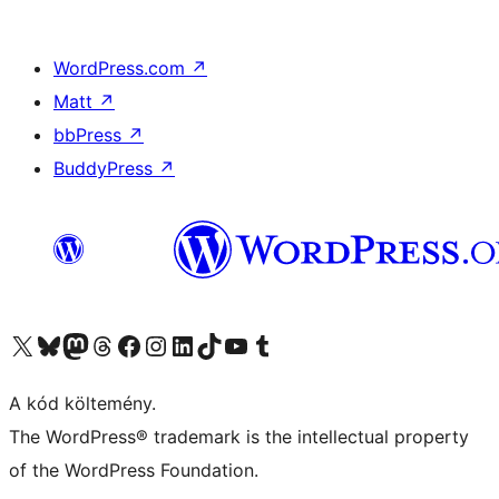
WordPress.com
↗
Matt
↗
bbPress
↗
BuddyPress
↗
Visit our X (formerly Twitter) account
Visit our Bluesky account
Twitter csatornánk
Visit our Threads account
Facebook oldalunk megtekintése
Visit our Instagram account
Visit our LinkedIn account
Visit our TikTok account
Visit our YouTube channel
Visit our Tumblr account
A kód költemény.
The WordPress® trademark is the intellectual property
of the WordPress Foundation.