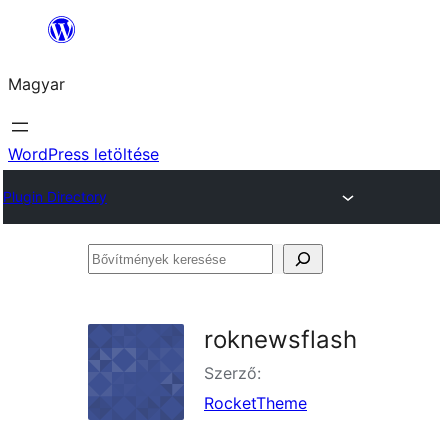
Ugrás
a
Magyar
tartalomhoz
WordPress letöltése
Plugin Directory
Bővítmények
keresése
roknewsflash
Szerző:
RocketTheme