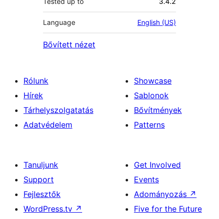
Tested up to
3.4.2
Language
English (US)
Bővített nézet
Rólunk
Showcase
Hírek
Sablonok
Tárhelyszolgatatás
Bővítmények
Adatvédelem
Patterns
Tanuljunk
Get Involved
Support
Events
Fejlesztők
Adományozás
↗
WordPress.tv
↗
Five for the Future