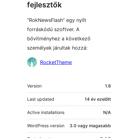
fejlesztők
“RokNewsFlash” egy nyílt
forráskódú szoftver. A
bővítményhez a következő
személyek járultak hozzá:
Közreműködők
RocketTheme
Meta
Version
1.8
Last updated
14 év
ezelőtt
Active installations
N/A
WordPress version
3.0 vagy magasabb