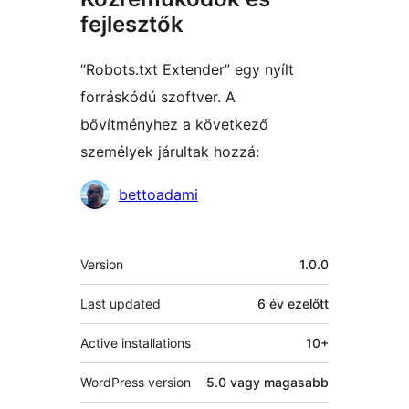
fejlesztők
“Robots.txt Extender” egy nyílt
forráskódú szoftver. A
bővítményhez a következő
személyek járultak hozzá:
Közreműködők
bettoadami
Meta
Version
1.0.0
Last updated
6 év
ezelőtt
Active installations
10+
WordPress version
5.0 vagy magasabb