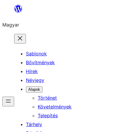
Ugrás
a
Magyar
tartalomhoz
Sablonok
Bővítmények
Hírek
Névjegy
Alapok
Történet
Követelmények
Telepítés
Tárhely