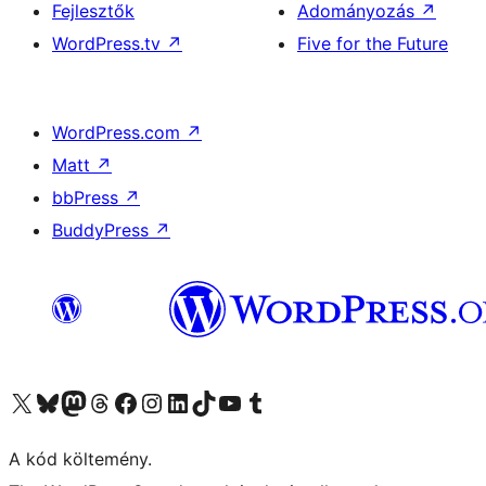
Fejlesztők
Adományozás
↗
WordPress.tv
↗
Five for the Future
WordPress.com
↗
Matt
↗
bbPress
↗
BuddyPress
↗
Visit our X (formerly Twitter) account
Visit our Bluesky account
Twitter csatornánk
Visit our Threads account
Facebook oldalunk megtekintése
Visit our Instagram account
Visit our LinkedIn account
Visit our TikTok account
Visit our YouTube channel
Visit our Tumblr account
A kód költemény.