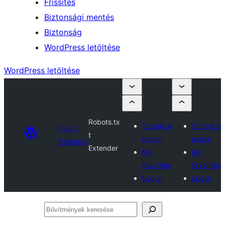
Frissítés
Biztonsági mentés
Biztonság
WordPress letöltése
WordPress letöltése
Robots.tx
Submit a
Submit a
Plugin
t
plugin
plugin
Directory
Extender
My
My
favorites
favorites
Log in
Log in
Bővítmények
keresése