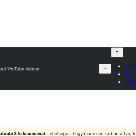
Submit
ted YouTube Videos
My fav
Log in
utóbbi 3 fő kiadásával
. Lehetséges, hogy már nincs karbantartva, fri