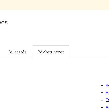
eos
Fejlesztés
Bővített nézet
R
H
T
A