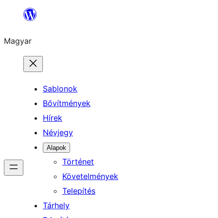
Ugrás
a
Magyar
tartalomhoz
Sablonok
Bővítmények
Hírek
Névjegy
Alapok
Történet
Követelmények
Telepítés
Tárhely