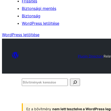
Frissítés
Biztonsági mentés
Biztonság
WordPress letöltése
WordPress letöltése
Plugin Directory
Rela
Bővítmények
keresése
Ez a bővítmény
nem lett tesztelve a WordPress leg