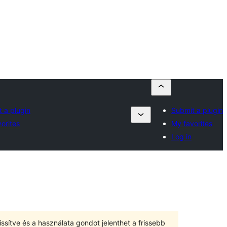
 a plugin
Submit a plugin
orites
My favorites
Log in
ssítve és a használata gondot jelenthet a frissebb