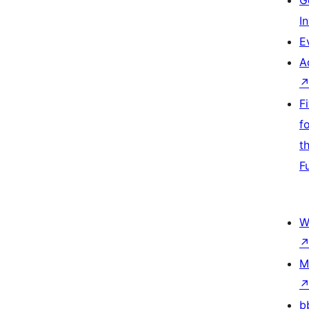
G
I
E
A
F
f
t
F
W
M
b