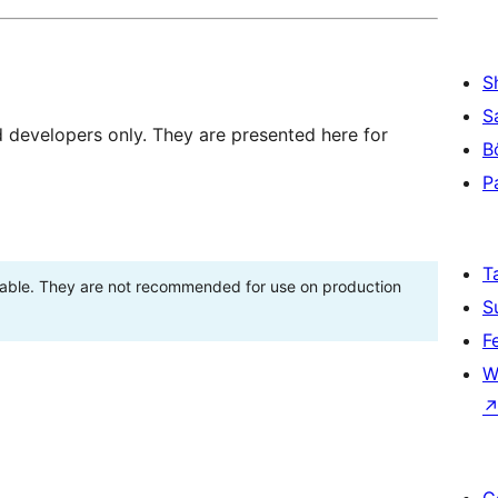
S
S
d developers only. They are presented here for
B
P
T
stable. They are not recommended for use on production
S
F
W