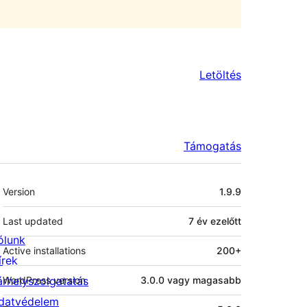
Letöltés
Támogatás
Meta
Version
1.9.9
Last updated
7 év
ezelőtt
ólunk
Active installations
200+
írek
árhelyszolgatatás
WordPress version
3.0.0 vagy magasabb
datvédelem