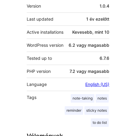
Meta
Version
1.0.4
Last updated
1 év
ezelőtt
Active installations
Kevesebb, mint 10
WordPress version
6.2 vagy magasabb
Tested up to
6.7.6
PHP version
7.2 vagy magasabb
Language
English (US)
Tags
note-taking
notes
reminder
sticky notes
to do list
Vélemények