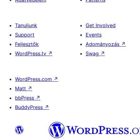
Tanuljunk
Get Involved
Support
Events
Fejlesztők
Adományozás
↗
WordPress.tv
↗
Swag
↗
WordPress.com
↗
Matt
↗
bbPress
↗
BuddyPress
↗