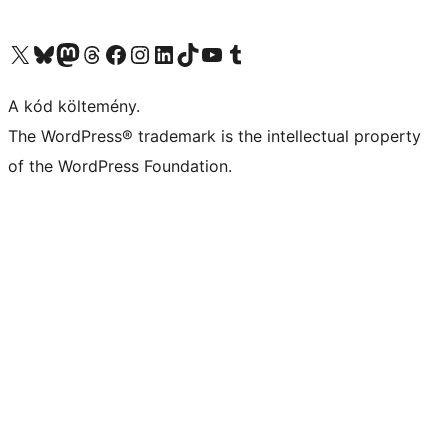
Visit our X (formerly Twitter) account
Visit our Bluesky account
Twitter csatornánk
Visit our Threads account
Facebook oldalunk megtekintése
Visit our Instagram account
Visit our LinkedIn account
Visit our TikTok account
Visit our YouTube channel
Visit our Tumblr account
A kód költemény.
The WordPress® trademark is the intellectual property
of the WordPress Foundation.