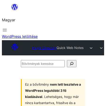
Ugrás
a
Magyar
tartalomhoz
WordPress letöltése
Plugin Directory
Quick Web Notes
Bővítmények
keresése
Ez a bővítmény
nem lett tesztelve a
WordPress legutóbbi 3 fő
kiadásával
. Lehetséges, hogy már
nincs karbantartva, frissítve és a