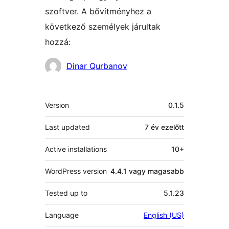
szoftver. A bővítményhez a
következő személyek járultak
hozzá:
Közreműködők
Dinar Qurbanov
Meta
Version
0.1.5
Last updated
7 év
ezelőtt
Active installations
10+
WordPress version
4.4.1 vagy magasabb
Tested up to
5.1.23
Language
English (US)