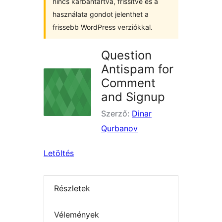
nincs karbantartva, frissítve és a
használata gondot jelenthet a
frissebb WordPress verziókkal.
Question
Antispam for
Comment
and Signup
Szerző:
Dinar
Qurbanov
Letöltés
Részletek
Vélemények