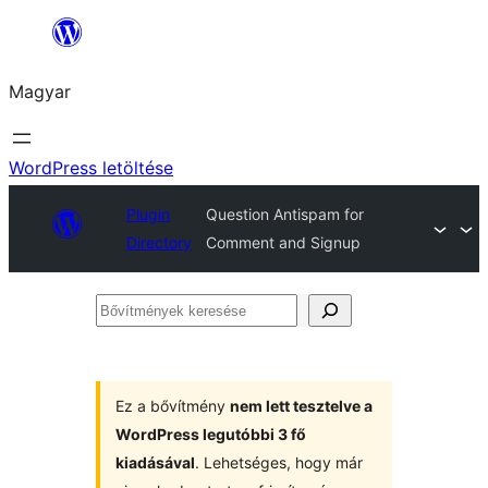
Ugrás
a
Magyar
tartalomhoz
WordPress letöltése
Plugin
Question Antispam for
Directory
Comment and Signup
Bővítmények
keresése
Ez a bővítmény
nem lett tesztelve a
WordPress legutóbbi 3 fő
kiadásával
. Lehetséges, hogy már