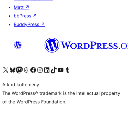
Matt
↗
bbPress
↗
BuddyPress
↗
Visit our X (formerly Twitter) account
Visit our Bluesky account
Twitter csatornánk
Visit our Threads account
Facebook oldalunk megtekintése
Visit our Instagram account
Visit our LinkedIn account
Visit our TikTok account
Visit our YouTube channel
Visit our Tumblr account
A kód költemény.
The WordPress® trademark is the intellectual property
of the WordPress Foundation.