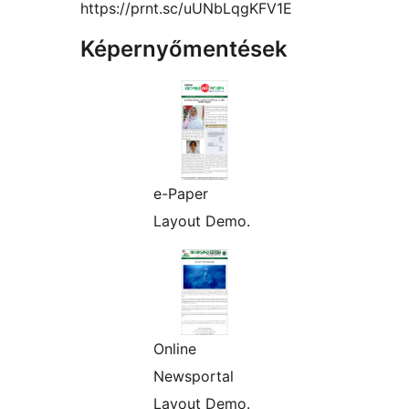
https://prnt.sc/uUNbLqgKFV1E
Képernyőmentések
e-Paper
Layout Demo.
Online
Newsportal
Layout Demo.