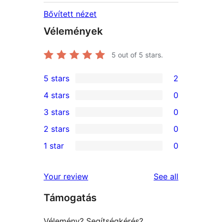
Bővített nézet
Vélemények
5
out of 5 stars.
5 stars
2
2
4 stars
0
5-
0
3 stars
0
star
4-
0
2 stars
0
reviews
star
3-
0
1 star
0
reviews
star
2-
0
reviews
star
1-
reviews
Your review
See all
reviews
star
Támogatás
reviews
Vélemény? Segítségkérés?