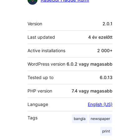
Meta
Version
2.0.1
Last updated
4 év
ezelőtt
Active installations
2 000+
WordPress version
6.0.2 vagy magasabb
Tested up to
6.0.13
PHP version
7.4 vagy magasabb
Language
English (US)
Tags
bangla
newspaper
print