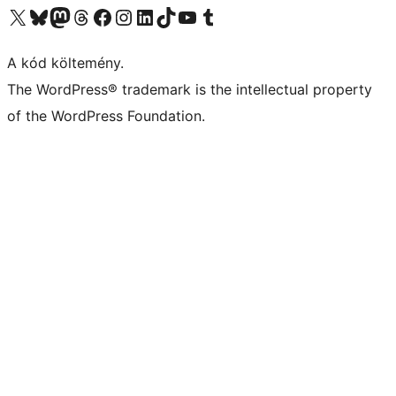
Visit our X (formerly Twitter) account
Visit our Bluesky account
Twitter csatornánk
Visit our Threads account
Facebook oldalunk megtekintése
Visit our Instagram account
Visit our LinkedIn account
Visit our TikTok account
Visit our YouTube channel
Visit our Tumblr account
A kód költemény.
The WordPress® trademark is the intellectual property
of the WordPress Foundation.