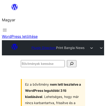
Ugrás
a
Magyar
tartalomhoz
WordPress letöltése
Plugin Directory
Print Bangla News
Bővítmények
keresése
Ez a bővítmény
nem lett tesztelve a
WordPress legutóbbi 3 fő
kiadásával
. Lehetséges, hogy már
nincs karbantartva, frissítve és a