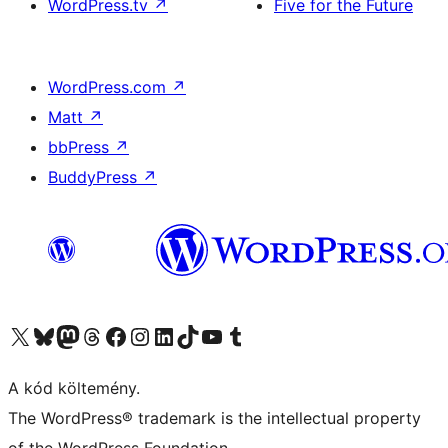
WordPress.tv
↗
Five for the Future
WordPress.com
↗
Matt
↗
bbPress
↗
BuddyPress
↗
Visit our X (formerly Twitter) account
Visit our Bluesky account
Twitter csatornánk
Visit our Threads account
Facebook oldalunk megtekintése
Visit our Instagram account
Visit our LinkedIn account
Visit our TikTok account
Visit our YouTube channel
Visit our Tumblr account
A kód költemény.
The WordPress® trademark is the intellectual property