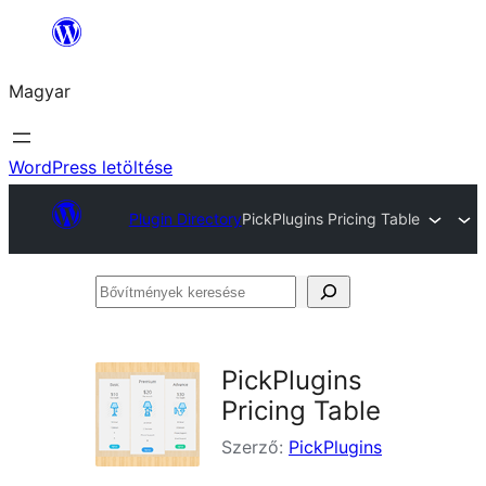
Ugrás
a
Magyar
tartalomhoz
WordPress letöltése
Plugin Directory
PickPlugins Pricing Table
Bővítmények
keresése
PickPlugins
Pricing Table
Szerző:
PickPlugins