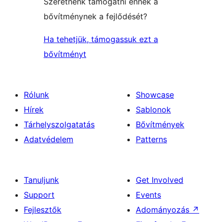
Szeretnénk támogatni ennek a
bővítménynek a fejlődését?
Ha tehetjük, támogassuk ezt a
bővítményt
Rólunk
Showcase
Hírek
Sablonok
Tárhelyszolgatatás
Bővítmények
Adatvédelem
Patterns
Tanuljunk
Get Involved
Support
Events
Fejlesztők
Adományozás
↗