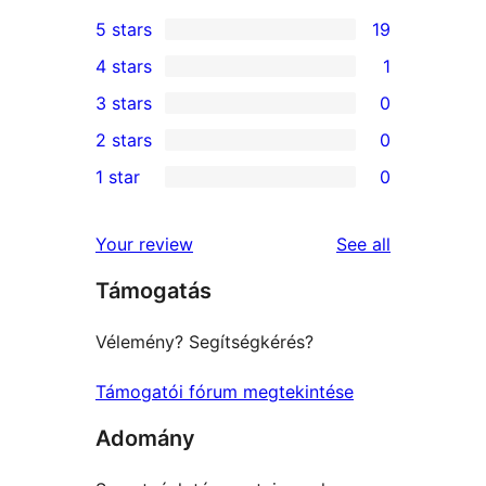
5 stars
19
19
4 stars
1
5-
1
3 stars
0
star
4-
0
2 stars
0
reviews
star
3-
0
1 star
0
review
star
2-
0
reviews
star
1-
reviews
Your review
See all
reviews
star
Támogatás
reviews
Vélemény? Segítségkérés?
Támogatói fórum megtekintése
Adomány