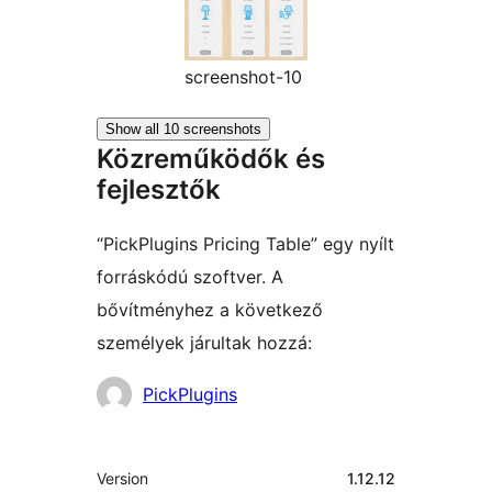
screenshot-10
Show all 10 screenshots
Közreműködők és
fejlesztők
“PickPlugins Pricing Table” egy nyílt
forráskódú szoftver. A
bővítményhez a következő
személyek járultak hozzá:
Közreműködők
PickPlugins
Meta
Version
1.12.12