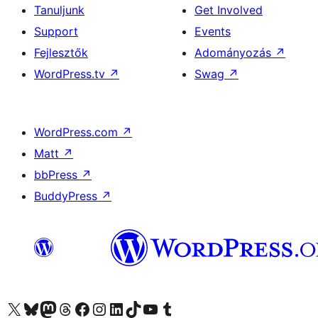
Tanuljunk
Get Involved
Support
Events
Fejlesztők
Adományozás
↗
WordPress.tv
↗
Swag
↗
WordPress.com
↗
Matt
↗
bbPress
↗
BuddyPress
↗
Visit our X (formerly Twitter) account
Visit our Bluesky account
Twitter csatornánk
Visit our Threads account
Facebook oldalunk megtekintése
Visit our Instagram account
Visit our LinkedIn account
Visit our TikTok account
Visit our YouTube channel
Visit our Tumblr account