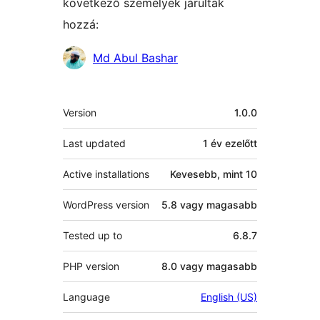
következő személyek járultak
hozzá:
Közreműködők
Md Abul Bashar
Meta
Version
1.0.0
Last updated
1 év
ezelőtt
Active installations
Kevesebb, mint 10
WordPress version
5.8 vagy magasabb
Tested up to
6.8.7
PHP version
8.0 vagy magasabb
Language
English (US)