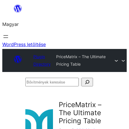
Ugrás
a
Magyar
tartalomhoz
WordPress letöltése
Plugin
PriceMatrix – The Ultimate
Directory
Pricing Table
Bővítmények
keresése
PriceMatrix –
The Ultimate
Pricing Table