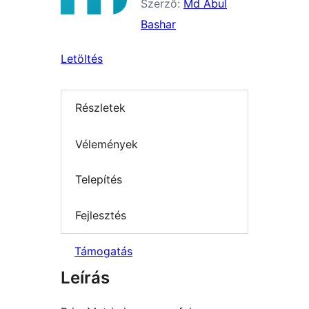
Szerző:
Md Abul
Bashar
Letöltés
Részletek
Vélemények
Telepítés
Fejlesztés
Támogatás
Leírás