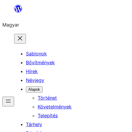
Ugrás
a
Magyar
tartalomhoz
Sablonok
Bővítmények
Hírek
Névjegy
Alapok
Történet
Követelmények
Telepítés
Tárhely