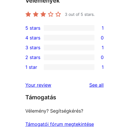
Vélemények
3
out of 5 stars.
5 stars
1
1
4 stars
0
5-
0
3 stars
1
star
4-
1
2 stars
0
review
star
3-
0
1 star
1
reviews
star
2-
1
review
star
1-
reviews
Your review
See all
reviews
star
Támogatás
review
Vélemény? Segítségkérés?
Támogatói fórum megtekintése