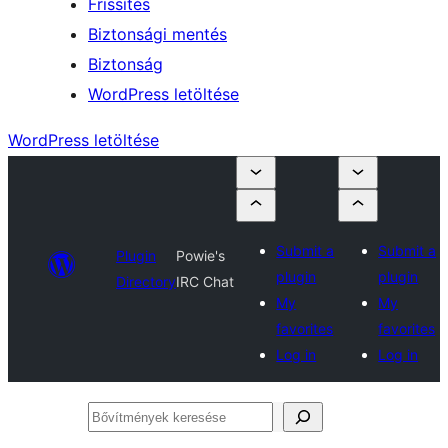
Frissítés
Biztonsági mentés
Biztonság
WordPress letöltése
WordPress letöltése
Submit a
Submit a
Plugin
Powie's
plugin
plugin
Directory
IRC Chat
My
My
favorites
favorites
Log in
Log in
Bővítmények
keresése