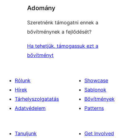
Adomány
Szeretnénk támogatni ennek a
bővítménynek a fejlődését?
Ha tehetjük, támogassuk ezt a
bővítményt
Rólunk
Showcase
Hírek
Sablonok
Tárhelyszolgatatás
Bővítmények
Adatvédelem
Patterns
Tanuljunk
Get Involved