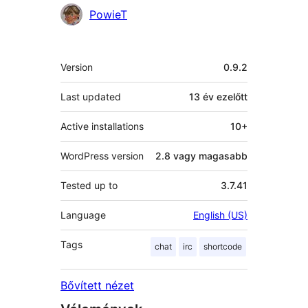
Közreműködők
PowieT
Meta
Version
0.9.2
Last updated
13 év
ezelőtt
Active installations
10+
WordPress version
2.8 vagy magasabb
Tested up to
3.7.41
Language
English (US)
Tags
chat
irc
shortcode
Bővített nézet