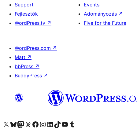
Support
Events
Fejlesztők
Adományozás
↗
WordPress.tv
↗
Five for the Future
WordPress.com
↗
Matt
↗
bbPress
↗
BuddyPress
↗
Visit our X (formerly Twitter) account
Visit our Bluesky account
Twitter csatornánk
Visit our Threads account
Facebook oldalunk megtekintése
Visit our Instagram account
Visit our LinkedIn account
Visit our TikTok account
Visit our YouTube channel
Visit our Tumblr account