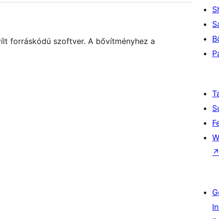
S
S
B
lt forráskódú szoftver. A bővítményhez a
P
T
S
F
W
G
I