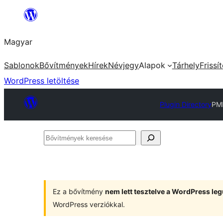
Ugrás
a
Magyar
tartalomhoz
Sablonok
Bővítmények
Hírek
Névjegy
Alapok
Tárhely
Frissí
WordPress letöltése
Plugin Directory
PMR
Bővítmények
keresése
Ez a bővítmény
nem lett tesztelve a WordPress leg
WordPress verziókkal.