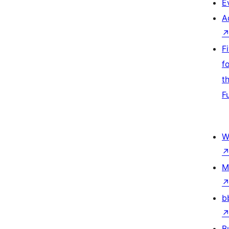
E
A
F
f
t
F
W
M
b
B