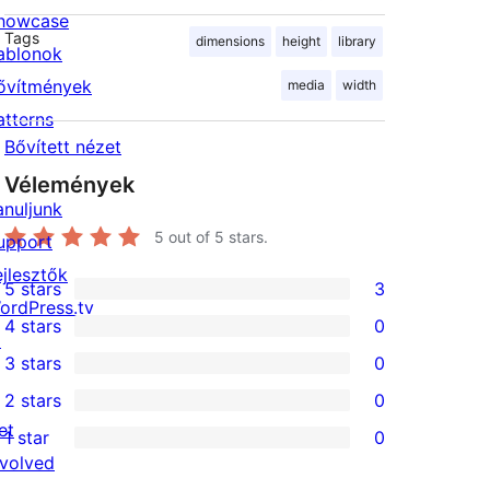
howcase
Tags
dimensions
height
library
ablonok
ővítmények
media
width
atterns
Bővített nézet
Vélemények
anuljunk
5
out of 5 stars.
upport
ejlesztők
5 stars
3
3
ordPress.tv
4 stars
0
5-
↗
0
3 stars
0
star
4-
0
2 stars
0
reviews
star
3-
0
et
1 star
0
reviews
star
2-
0
nvolved
reviews
star
1-