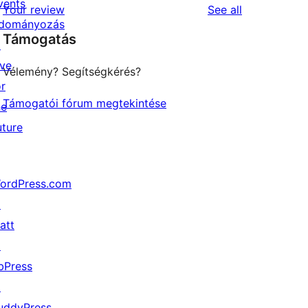
vents
reviews
Your review
See all
reviews
star
dományozás
Támogatás
reviews
↗
ive
Vélemény? Segítségkérés?
or
Támogatói fórum megtekintése
he
uture
ordPress.com
↗
att
↗
bPress
↗
uddyPress