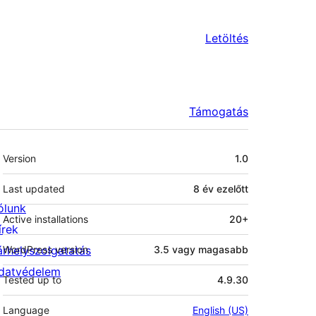
Letöltés
Támogatás
Meta
Version
1.0
Last updated
8 év
ezelőtt
ólunk
Active installations
20+
írek
árhelyszolgatatás
WordPress version
3.5 vagy magasabb
datvédelem
Tested up to
4.9.30
Language
English (US)