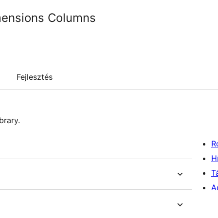
mensions Columns
Fejlesztés
brary.
R
H
T
A