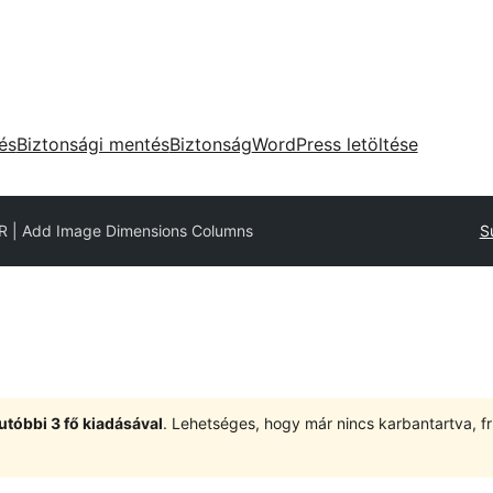
tés
Biztonsági mentés
Biztonság
WordPress letöltése
 | Add Image Dimensions Columns
S
utóbbi 3 fő kiadásával
. Lehetséges, hogy már nincs karbantartva, fri