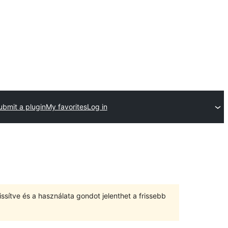
ubmit a plugin
My favorites
Log in
ssítve és a használata gondot jelenthet a frissebb