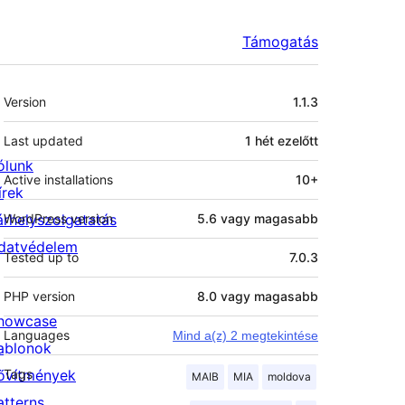
Támogatás
Meta
Version
1.1.3
Last updated
1 hét
ezelőtt
ólunk
Active installations
10+
írek
árhelyszolgatatás
WordPress version
5.6 vagy magasabb
datvédelem
Tested up to
7.0.3
PHP version
8.0 vagy magasabb
howcase
Languages
Mind a(z) 2 megtekintése
ablonok
ővítmények
Tags
MAIB
MIA
moldova
atterns