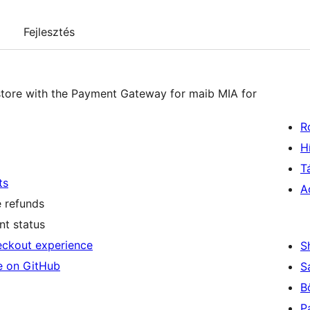
Fejlesztés
store with the Payment Gateway for maib MIA for
R
H
T
ts
A
e refunds
nt status
eckout experience
S
e on GitHub
S
B
P