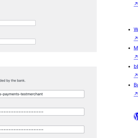
W
M
b
B