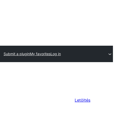
Submit a plugin
My favorites
Log in
Letöltés