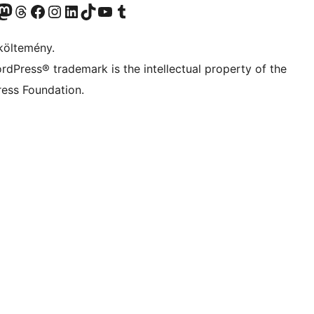
Twitter) account
r Bluesky account
Twitter csatornánk
Visit our Threads account
Facebook oldalunk megtekintése
Visit our Instagram account
Visit our LinkedIn account
Visit our TikTok account
Visit our YouTube channel
Visit our Tumblr account
költemény.
rdPress® trademark is the intellectual property of the
ess Foundation.