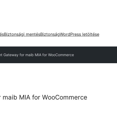
tés
Biztonsági mentés
Biztonság
WordPress letöltése
t Gateway for maib MIA for WooCommerce
r maib MIA for WooCommerce