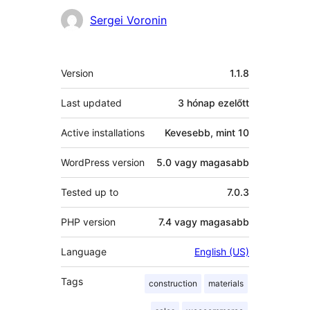
Közreműködők
Sergei Voronin
Meta
Version
1.1.8
Last updated
3 hónap
ezelőtt
Active installations
Kevesebb, mint 10
WordPress version
5.0 vagy magasabb
Tested up to
7.0.3
PHP version
7.4 vagy magasabb
Language
English (US)
Tags
construction
materials