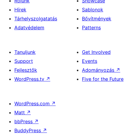
Rólunk
Showcase
Hírek
Sablonok
Tárhelyszolgatatás
Bővítmények
Adatvédelem
Patterns
Tanuljunk
Get Involved
Support
Events
Fejlesztők
Adományozás
↗
WordPress.tv
↗
Five for the Future
WordPress.com
↗
Matt
↗
bbPress
↗
BuddyPress
↗