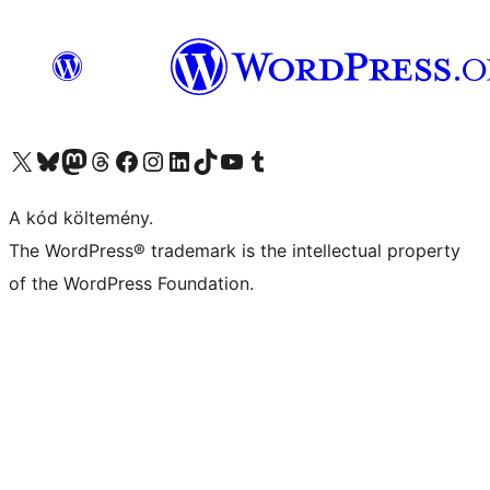
Visit our X (formerly Twitter) account
Visit our Bluesky account
Twitter csatornánk
Visit our Threads account
Facebook oldalunk megtekintése
Visit our Instagram account
Visit our LinkedIn account
Visit our TikTok account
Visit our YouTube channel
Visit our Tumblr account
A kód költemény.
The WordPress® trademark is the intellectual property
of the WordPress Foundation.