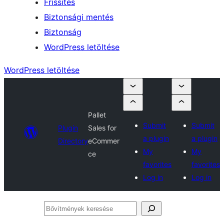
Frissítés
Biztonsági mentés
Biztonság
WordPress letöltése
WordPress letöltése
Pallet
Submit
Submit
Plugin
Sales for
a plugin
a plugin
Directory
eCommer
My
My
ce
favorites
favorites
Log in
Log in
Bővítmények
keresése