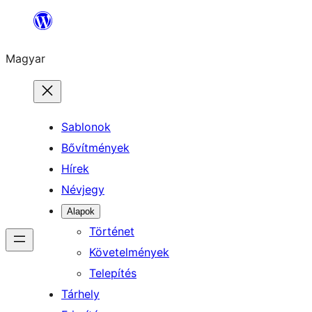
Ugrás
a
Magyar
tartalomhoz
Sablonok
Bővítmények
Hírek
Névjegy
Alapok
Történet
Követelmények
Telepítés
Tárhely