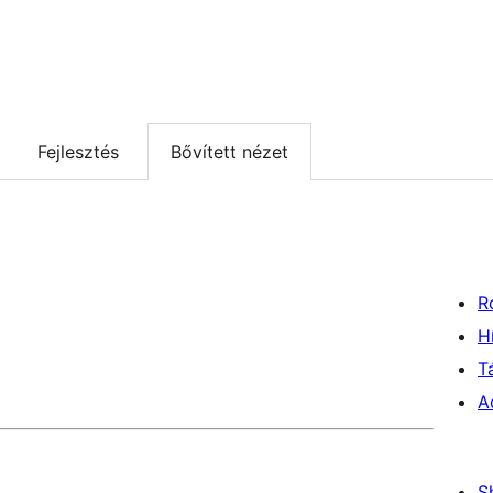
Fejlesztés
Bővített nézet
R
H
T
A
S