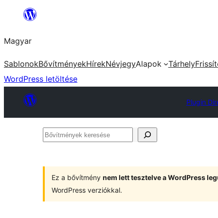
Ugrás
a
Magyar
tartalomhoz
Sablonok
Bővítmények
Hírek
Névjegy
Alapok
Tárhely
Frissí
WordPress letöltése
Plugin Dir
Bővítmények
keresése
Ez a bővítmény
nem lett tesztelve a WordPress leg
WordPress verziókkal.