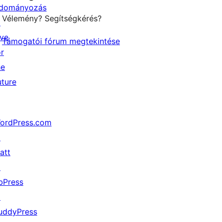
dományozás
Vélemény? Segítségkérés?
↗
ive
Támogatói fórum megtekintése
or
he
uture
ordPress.com
↗
att
↗
bPress
↗
uddyPress