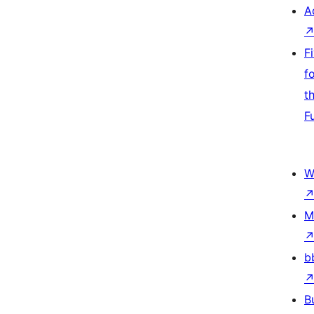
A
F
f
t
F
W
M
b
B