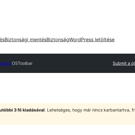
tés
Biztonsági mentés
Biztonság
WordPress letöltése
ectory
OSToolbar
Submit a p
utóbbi 3 fő kiadásával
. Lehetséges, hogy már nincs karbantartva, fri