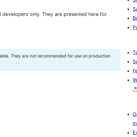
S
d developers only. They are presented here for
B
P
T
stable. They are not recommended for use on production
S
F
W
G
I
E