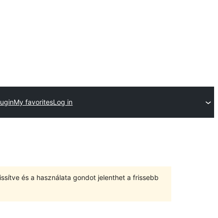
lugin
My favorites
Log in
ssítve és a használata gondot jelenthet a frissebb