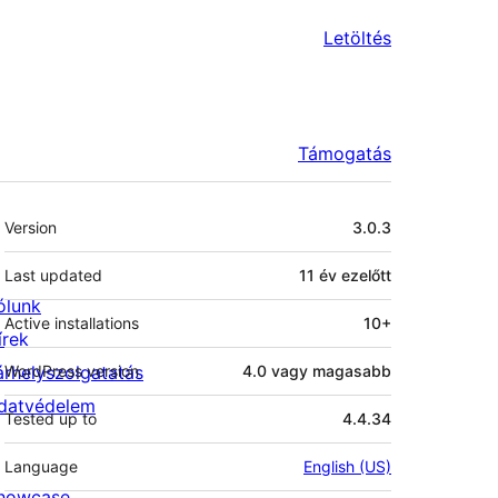
Letöltés
Támogatás
Meta
Version
3.0.3
Last updated
11 év
ezelőtt
ólunk
Active installations
10+
írek
árhelyszolgatatás
WordPress version
4.0 vagy magasabb
datvédelem
Tested up to
4.4.34
Language
English (US)
howcase