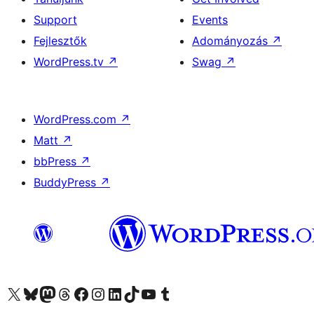
Support
Events
Fejlesztők
Adományozás
↗
WordPress.tv
↗
Swag
↗
WordPress.com
↗
Matt
↗
bbPress
↗
BuddyPress
↗
Visit our X (formerly Twitter) account
Visit our Bluesky account
Twitter csatornánk
Visit our Threads account
Facebook oldalunk megtekintése
Visit our Instagram account
Visit our LinkedIn account
Visit our TikTok account
Visit our YouTube channel
Visit our Tumblr account