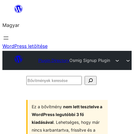
Ugrás
a
Magyar
tartalomhoz
WordPress letöltése
Plugin Directory
Osmig Signup Plugin
Bővítmények
keresése
Ez a bővítmény
nem lett tesztelve a
WordPress legutóbbi 3 fő
kiadásával
. Lehetséges, hogy már
nincs karbantartva, frissítve és a