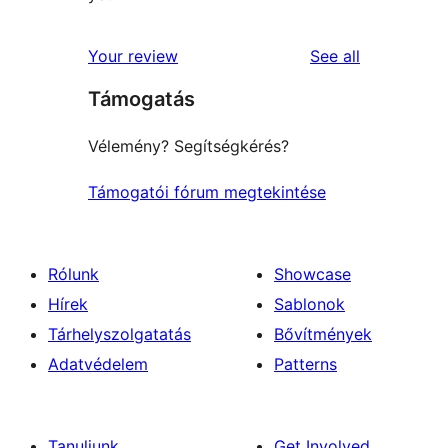
reviews
Your review
See all
Támogatás
Vélemény? Segítségkérés?
Támogatói fórum megtekintése
Rólunk
Showcase
Hírek
Sablonok
Tárhelyszolgatatás
Bővítmények
Adatvédelem
Patterns
Tanuljunk
Get Involved