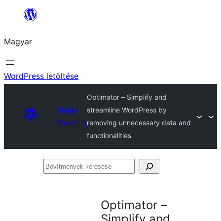
Ugrás
a
Magyar
tartalomhoz
WordPress letöltése
Optimator – Simplify and
Plugin
streamline WordPress by
Directory
removing unnecessary data and
functionalities
Bővítmények
keresése
Optimator –
Simplify and