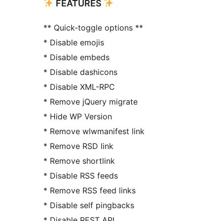
FEATURES
** Quick-toggle options **
* Disable emojis
* Disable embeds
* Disable dashicons
* Disable XML-RPC
* Remove jQuery migrate
* Hide WP Version
* Remove wlwmanifest link
* Remove RSD link
* Remove shortlink
* Disable RSS feeds
* Remove RSS feed links
* Disable self pingbacks
* Disable REST API