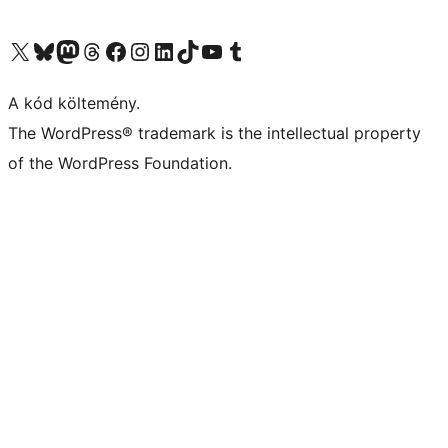
Visit our X (formerly Twitter) account
Visit our Bluesky account
Twitter csatornánk
Visit our Threads account
Facebook oldalunk megtekintése
Visit our Instagram account
Visit our LinkedIn account
Visit our TikTok account
Visit our YouTube channel
Visit our Tumblr account
A kód költemény.
The WordPress® trademark is the intellectual property
of the WordPress Foundation.